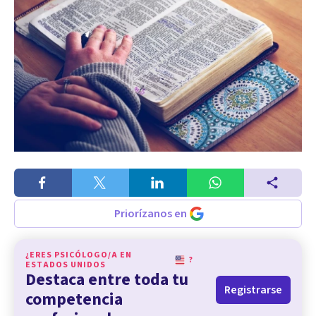
Priorízanos en
¿ERES PSICÓLOGO/A EN
?
ESTADOS UNIDOS
Destaca entre toda tu
Registrarse
competencia