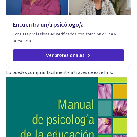
estrategias de afrontamiento y avanzar con mayor claridad,
resiliencia y bienestar. Creo profundamente en la
autoconciencia como un camino fundamental para la
transformación personal y para construir una vida más
Encuentra un/a psicólogo/a
auténtica y significativa.
Consulta profesionales verificados con atención online y
presencial.
Ver profesionales
Lo puedes comprar fácilmente
a través de este link
.