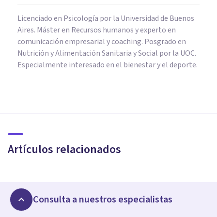
Licenciado en Psicología por la Universidad de Buenos
Aires. Máster en Recursos humanos y experto en
comunicación empresarial y coaching. Posgrado en
Nutrición y Alimentación Sanitaria y Social por la UOC.
Especialmente interesado en el bienestar y el deporte.
PSICOLOGÍA EDUCATIVA Y DEL DESARROLLO
Cómo fomentar la lectura en
niños: 5 consejos y claves
imprescindibles
Artículos relacionados
Grecia Guzmán Martínez
PSICOLOGÍA EDUCATIVA Y DEL DESARROLLO
Consulta a nuestros especialistas
Método Troncoso: qué es y cómo se aplica en
niños y niñas