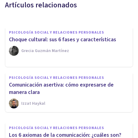
Artículos relacionados
Juan Armando Corbin
PSICOLOGÍA SOCIAL Y RELACIONES PERSONALES
Choque cultural: sus 6 fases y características
Grecia Guzmán Martínez
PSICOLOGÍA SOCIAL Y RELACIONES PERSONALES
PSICOLOGÍA SOCIAL Y RELACIONES PERSONALES
Las mascarillas y su impacto
Comunicación asertiva: cómo expresarse de
en el lenguaje corporal
manera clara
Izzat Haykal
Therapyside
PSICOLOGÍA SOCIAL Y RELACIONES PERSONALES
Los 6 axiomas de la comunicación: ¿cuáles son?