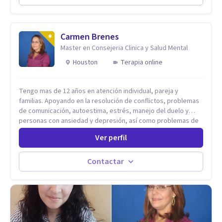
Codependencia, Celos, entre otros. Cuento con más de 12
años de experiencia en el área de la Salud mental y he
trabajado en distintos contextos clínicos con niños,
Adolescentes y Adultos
Carmen Brenes
Master en Consejeria Clinica y Salud Mental
Houston
Terapia online
Tengo mas de 12 años en atención individual, pareja y
familias. Apoyando en la resolución de conflictos, problemas
de comunicación, autoestima, estrés, manejo del duelo y
personas con ansiedad y depresión, así como problemas de
conducta y comportamiento. Desarrollo de personas
Ver perfil
maximizando su potencial y elevando su desempeño.
Estableciendo metas a corto y largo plazo, es vital para la
vida de cada uno tener su propia vision.
Contactar