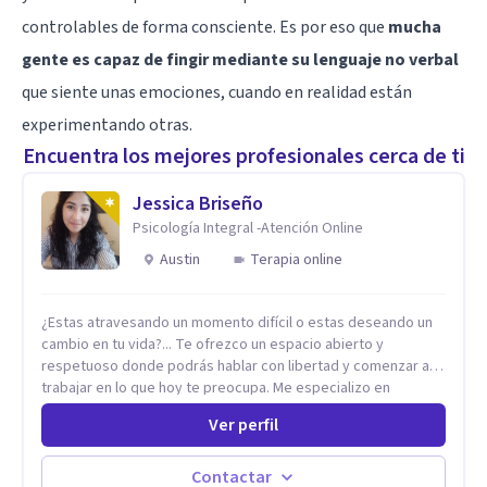
controlables de forma consciente. Es por eso que
mucha
gente es capaz de fingir mediante su lenguaje no verbal
que siente unas emociones, cuando en realidad están
experimentando otras.
Encuentra los mejores profesionales cerca de ti
Jessica Briseño
Psicología Integral -Atención Online
Austin
Terapia online
¿Estas atravesando un momento difícil o estas deseando un
cambio en tu vida?... Te ofrezco un espacio abierto y
respetuoso donde podrás hablar con libertad y comenzar a
trabajar en lo que hoy te preocupa. Me especializo en
Trastornos de Ansiedad y a lo largo de mi experiencia
Ver perfil
profesional he acompañado a muchas Familias y Parejas con
distintas problemáticas como el manejo del estrés,
Autoestima, Gestión de la Ira, Depresión, Retos en la Crianza,
Contactar