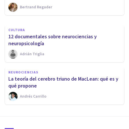
Bertrand Regader
Ricardo Vázquez Cigarroa
CULTURA
​12 documentales sobre neurociencias y
neuropsicología
Adrián Triglia
NEUROCIENCIAS
La teoría del cerebro triuno de MacLean: qué es y
qué propone
Andrés Carrillo