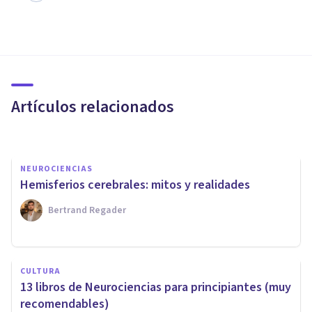
NEUROCIENCIAS
Neurociencias: la nueva forma
de entender a la mente
humana
Artículos relacionados
Adolfo Castañeda
NEUROCIENCIAS
Hemisferios cerebrales: mitos y realidades
Bertrand Regader
PSICOLOGÍA FORENSE Y CRIMINALÍSTICA
​Neurociencias aplicadas al
CULTURA
estudio criminológico del
13 libros de Neurociencias para principiantes (muy
delito
recomendables)