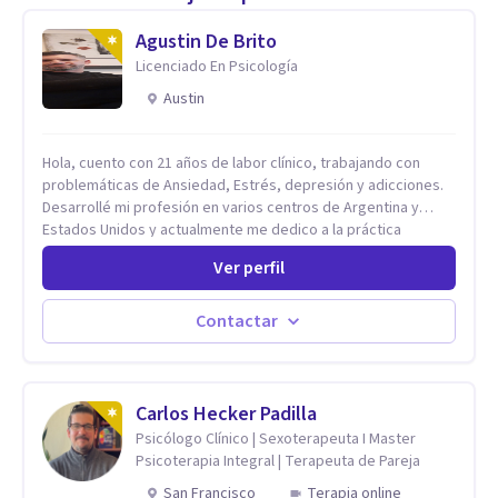
Agustin De Brito
Licenciado En Psicología
Austin
Hola, cuento con 21 años de labor clínico, trabajando con
problemáticas de Ansiedad, Estrés, depresión y adicciones.
Desarrollé mi profesión en varios centros de Argentina y
Estados Unidos y actualmente me dedico a la práctica
privada. Utilizo terapias cognitivas conductuales basadas en
Ver perfil
evidencia científica con comprobados resultados. Los
objetivos terapéuticos están centrados en brindar
herramientas concretas para el cambio, que permitan
Contactar
desarrollar nuevas habilidades y estrategias basadas en la
salud y calidad de vida.
Carlos Hecker Padilla
Psicólogo Clínico | Sexoterapeuta I Master
Psicoterapia Integral | Terapeuta de Pareja
San Francisco
Terapia online