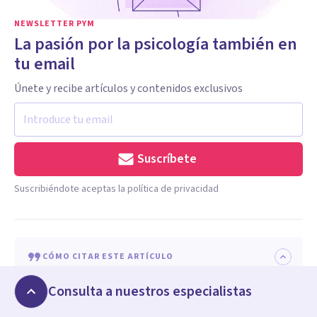
NEWSLETTER PYM
La pasión por la psicología también en
tu email
Únete y recibe artículos y contenidos exclusivos
Suscríbete
Suscribiéndote aceptas la política de privacidad
CÓMO CITAR ESTE ARTÍCULO
Al citar, reconoces el trabajo original, evitas
Consulta a nuestros especialistas
problemas de plagio y permites a tus lectores acceder