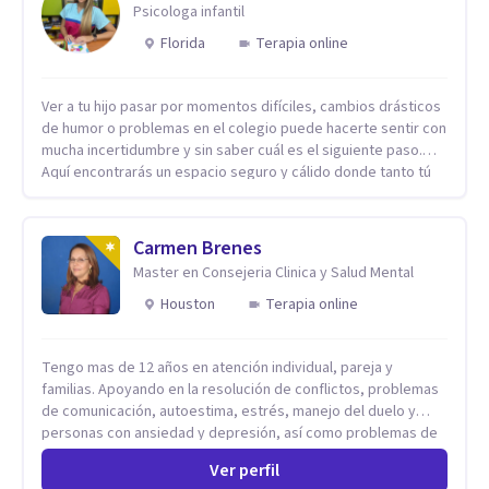
Psicologa infantil
Florida
Terapia online
Ver a tu hijo pasar por momentos difíciles, cambios drásticos
de humor o problemas en el colegio puede hacerte sentir con
mucha incertidumbre y sin saber cuál es el siguiente paso.
Aquí encontrarás un espacio seguro y cálido donde tanto tú
como tus hijos se sentirán realmente escuchados,
comprendidos y apoyados para recuperar la tranquilidad en
casa. Me especializo en guiar a familias a través de
Carmen Brenes
herramientas prácticas y dinámicas adaptadas a la edad de
Master en Consejeria Clinica y Salud Mental
cada menor, dejando de lado las etiquetas y los tecnicismos.
Mi forma de trabajar se centra en entender las emociones
Houston
Terapia online
que hay detrás del comportamiento, ayudándoles a
desarrollar la confianza necesaria para superar sus retos y
Tengo mas de 12 años en atención individual, pareja y
fortaleciendo la comunicación entre ustedes. Acompaño a
familias. Apoyando en la resolución de conflictos, problemas
niños y adolescentes que están lidiando con la ansiedad, la
de comunicación, autoestima, estrés, manejo del duelo y
timidez, la rebeldía o dificultades escolares, así como a
personas con ansiedad y depresión, así como problemas de
padres que buscan orientación y pautas claras para educar
conducta y comportamiento. Desarrollo de personas
sin perder la paciencia ni el control. Si estás listo para dar el
Ver perfil
maximizando su potencial y elevando su desempeño.
primer paso hacia una convivencia familiar más armoniosa,