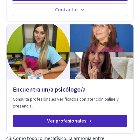
Estableciendo metas a corto y largo plazo, es vital para la
agenda tu sesión y empecemos a trabajar juntos.
vida de cada uno tener su propia vision.
Contactar
Encuentra un/a psicólogo/a
Consulta profesionales verificados con atención online y
presencial.
Ver profesionales
43. Como todo lo metafísico, la armonía entre