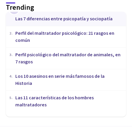
Trending
1
Las 7 diferencias entre psicopatía y sociopatía
​Perfil del maltratador psicológico: 21 rasgos en
2
.
común
​Perfil psicológico del maltratador de animales, en
3
.
7 rasgos
Los 10 asesinos en serie más famosos de la
4
.
Historia
Las 11 características de los hombres
5
.
maltratadores
PSICOLOGÍA FORENSE Y CRIMINALÍSTICA
25 preguntas sobre violencia
de género para detectar malos