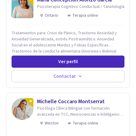
Psicoterapia Cognitivo Conductual / Tanatología
Ontario
Terapia online
Tratamientos para: Crisis de Pánico, Trastorno Ansiedad y
Ansiedad Generalizada, estrés Postraumático. Ansiedad
Social en el adolescente Miedos y Fobias Específicas.
Trastornos de la conducta alimentaria (Anorexia y Bulimia)
Modificación conductas no deseadas. Impulsividad,
Ver perfil
conductas obsesivas, compulsividad. Trastorno obsesivo
compulsivo. Tratamiento Eficaz para la Depresión (AC)
Evaluación, contención e intervención en riesgo Suicida
Contactar
Conductas autolesivas en el adolescente. Problemas con el
consumo de alcohol y sustancias. Tratamiento del Estrés.
Mindfulness. Estimulación temprana, Establecimiento del
vínculo del Apego Seguro. Orientación sexual,
Michelle Coccaro Montserrat
Acompañamiento Tanatológico. Cuidados paliativos en
Psicóloga Clínica Bilingüe con formación
enfermedades crónicas.
avanzada en TCC, Neurociencias e Inteligencia
Emocional.
Weston
Terapia online