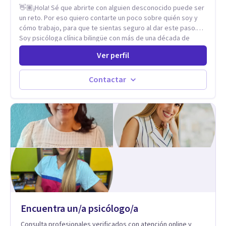
👋🏽¡Hola! Sé que abrirte con alguien desconocido puede ser
un reto. Por eso quiero contarte un poco sobre quién soy y
cómo trabajo, para que te sientas seguro al dar este paso.
Soy psicóloga clínica bilingüe con más de una década de
experiencia. He dictado conferencias, escrito artículos y
Ver perfil
ejercido como profesora universitaria. Un dato curioso: he
vivido en varios países y conozco de primera mano lo que
significa ser migrante, adaptarse a los cambios y empezar de
Contactar
nuevo.
Encuentra un/a psicólogo/a
Consulta profesionales verificados con atención online y