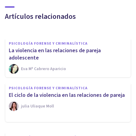
tratos
Artículos relacionados
Oscar Castillero Mimenza
PSICOLOGÍA FORENSE Y CRIMINALÍSTICA
La violencia en las relaciones de pareja
adolescente
Eva Mª Cabrero Aparicio
PSICOLOGÍA FORENSE Y CRIMINALÍSTICA
Violencia sexual individual y
PSICOLOGÍA FORENSE Y CRIMINALÍSTICA
violencia sexual grupal: ¿qué
​El ciclo de la violencia en las relaciones de pareja
son?
​julia Uliaque Moll
Nuria Guzmán Ramírez