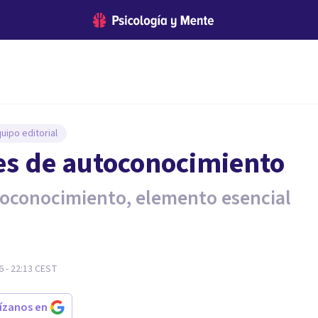
uipo editorial
es de autoconocimiento
utoconocimiento, elemento esencial
 - 22:13
CEST
rízanos en