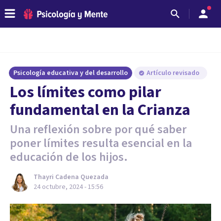
Psicología educativa y del desarrollo
Artículo revisado
Los límites como pilar
fundamental en la Crianza
Una reflexión sobre por qué saber
poner límites resulta esencial en la
educación de los hijos.
Thayri Cadena Quezada
24 octubre, 2024 - 15:56