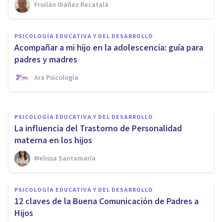
Froilán Ibáñez Recatalá
PSICOLOGÍA EDUCATIVA Y DEL DESARROLLO
PSICOLOGÍA EDUCATIVA Y DEL DESARROLLO
¿Cómo dar apoyo a mis hijos al
Acompañar a mi hijo en la adolescencia: guía para
divorciarme?
padres y madres
Ara Psicología
Carolina Marín
PSICOLOGÍA EDUCATIVA Y DEL DESARROLLO
La influencia del Trastorno de Personalidad
materna en los hijos
Melissa Santamaría
PSICOLOGÍA EDUCATIVA Y DEL DESARROLLO
12 claves de la Buena Comunicación de Padres a
Hijos