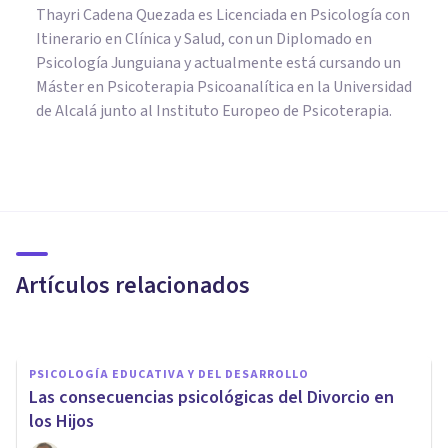
Thayri Cadena Quezada es Licenciada en Psicología con
Itinerario en Clínica y Salud, con un Diplomado en
Psicología Junguiana y actualmente está cursando un
Máster en Psicoterapia Psicoanalítica en la Universidad
de Alcalá junto al Instituto Europeo de Psicoterapia.
PSICOLOGÍA EDUCATIVA Y DEL DESARROLLO
¿Cómo ayudar a superar un
conflicto entre hermanos?
Artículos relacionados
Centro Psicológico Cepsim
PSICOLOGÍA EDUCATIVA Y DEL DESARROLLO
Las consecuencias psicológicas del Divorcio en
los Hijos