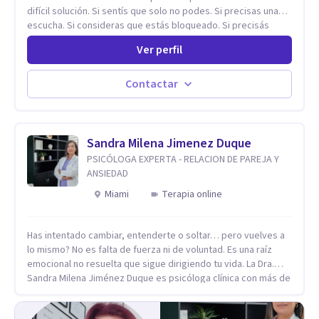
difícil solución. Si sentís que solo no podes. Si precisas una
escucha. Si consideras que estás bloqueado. Si precisás
comprensión. Si no logras definir proyectos, objetivos,
Ver perfil
sueños, deseos. Si pensás que lo que te pasa no es tan
grave, pero podría ayudar. Si estás en adicciones y tu
intención es hacer algo con lo que te está pasando. No dudes
Contactar
en comunicarte a fin de comenzar a resolver la situación que
está generando esa angustia.
Sandra Milena Jimenez Duque
PSICÓLOGA EXPERTA - RELACION DE PAREJA Y
ANSIEDAD
Miami
Terapia online
Has intentado cambiar, entenderte o soltar… pero vuelves a
lo mismo? No es falta de fuerza ni de voluntad. Es una raíz
emocional no resuelta que sigue dirigiendo tu vida. La Dra.
Sandra Milena Jiménez Duque es psicóloga clínica con más de
10 años de experiencia, reconocida como una de las
profesionales más destacadas en el abordaje profundo de la