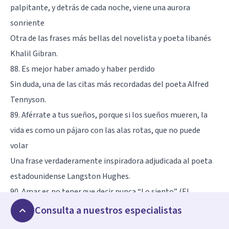
palpitante, y detrás de cada noche, viene una aurora
sonriente
Otra de las frases más bellas del novelista y poeta libanés
Khalil Gibran.
88. Es mejor haber amado y haber perdido
Sin duda, una de las citas más recordadas del poeta Alfred
Tennyson.
89. Aférrate a tus sueños, porque si los sueños mueren, la
vida es como un pájaro con las alas rotas, que no puede
volar
Una frase verdaderamente inspiradora adjudicada al poeta
estadounidense Langston Hughes.
90. Amar es no tener que decir nunca “Lo siento” (El
Principito)
Consulta a nuestros especialistas
Una de las frases más conocidas de la novela de Saint-