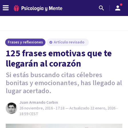
Frases y reflexiones
Artículo revisado
125 frases emotivas que te
llegarán al corazón
Si estás buscando citas célebres
bonitas y emocionantes, has llegado al
lugar acertado.
Juan Armando Corbin
26 noviembre, 2016 - 17:18
— Actualizado
22 enero, 2026 -
18:59
CEST