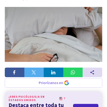
Priorízanos en
¿ERES PSICÓLOGO/A EN
?
ESTADOS UNIDOS
Destaca entre toda tu