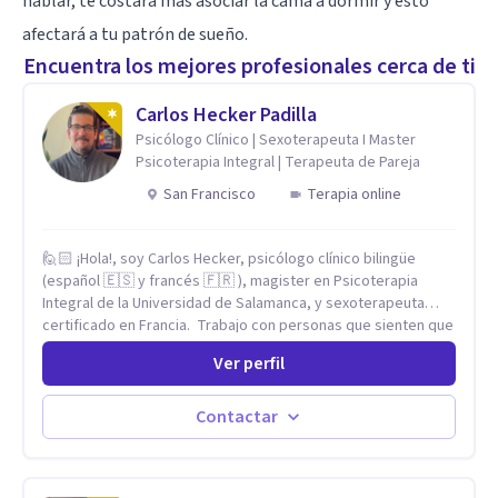
hablar, te costará más asociar la cama a dormir y esto
afectará a tu patrón de sueño.
Encuentra los mejores profesionales cerca de ti
Carlos Hecker Padilla
Psicólogo Clínico | Sexoterapeuta I Master
Psicoterapia Integral | Terapeuta de Pareja
San Francisco
Terapia online
🙋🏻 ¡Hola!, soy Carlos Hecker, psicólogo clínico bilingüe
(español 🇪🇸 y francés 🇫🇷 ), magister en Psicoterapia
Integral de la Universidad de Salamanca, y sexoterapeuta
certificado en Francia. Trabajo con personas que sienten que
algo en su vida dejó de calzar: ansiedad que se desborda,
Ver perfil
tristeza que no se va, duelos que se alargan, relaciones que
repiten el mismo patrón o preguntas en torno a la sexualidad
y la identidad que necesitan un espacio seguro para ser
Contactar
habladas. Mi orientación teórica integra una mirada
Humanista-Relacional con Terapia Breve, donde el modo en
que te vinculas ocupa un lugar central: cómo te relacionas