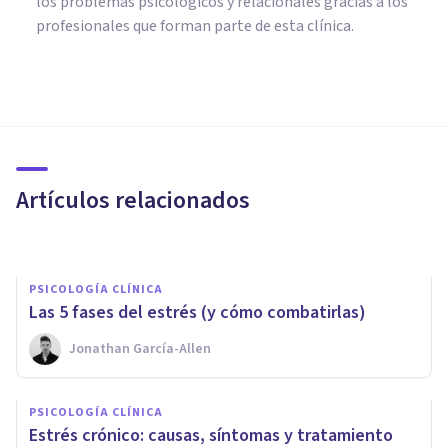
los problemas psicológicos y relacionales gracias a los
profesionales que forman parte de esta clínica.
PSICOLOGÍA CLÍNICA
La risoterapia y la mujer: 5
razones por las que esta
técnica la empodera
Artículos relacionados
Psicotools
PSICOLOGÍA CLÍNICA
Las 5 fases del estrés (y cómo combatirlas)
Jonathan García-Allen
PSICOLOGÍA CLÍNICA
¿De qué formas diferentes nos
PSICOLOGÍA CLÍNICA
puede afectar la ansiedad?
Estrés crónico: causas, síntomas y tratamiento