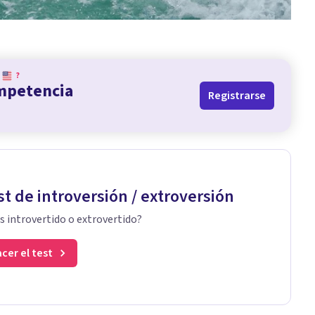
?
ompetencia
Registrarse
st de introversión / extroversión
s introvertido o extrovertido?
cer el test