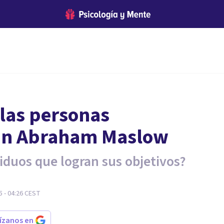
e las personas
gún Abraham Maslow
viduos que logran sus objetivos?
5 - 04:26
CEST
rízanos en