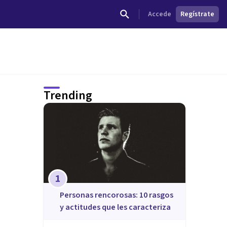
Accede
Regístrate
Trending
1
​Personas rencorosas: 10 rasgos
y actitudes que les caracteriza