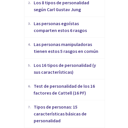
​Los 8 tipos de personalidad
2
.
según Carl Gustav Jung
Las personas egoístas
3
.
comparten estos 6 rasgos
Las personas manipuladoras
4
.
tienen estos 5 rasgos en común
Los 16 tipos de personalidad (y
5
.
sus características)
Test de personalidad de los 16
6
.
factores de Cattell (16 PF)
Tipos de personas: 15
7
.
características básicas de
personalidad