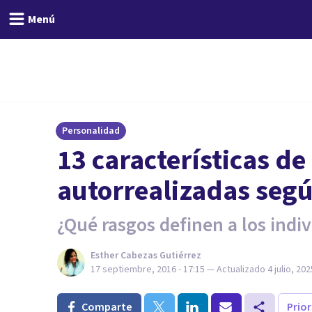
Menú
Personalidad
​13 características d
autorrealizadas se
¿Qué rasgos definen a los indi
Esther Cabezas Gutiérrez
17 septiembre, 2016 - 17:15
— Actualizado
4 julio, 202
Comparte
Prio