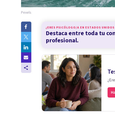
Pexels
¿ERES PSICÓLOGO/A EN
ESTADOS UNIDOS
Destaca entre toda tu c
profesional.
Te
¿Ere
Ha