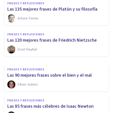
FRASES Y REFLEXIONES
Las 135 mejores frases de Platón y su filosofía
Arturo Torres
FRASES Y REFLEXIONES
Las 70 mejores frases de
FRASES Y REFLEXIONES
Santiago Ramón y Cajal
Las 120 mejores frases de Friedrich Nietzsche
Izzat Haykal
César Juárez
FRASES Y REFLEXIONES
Las 90 mejores frases sobre el bien y el mal
César Juárez
FRASES Y REFLEXIONES
Las 85 frases más célebres de Isaac Newton