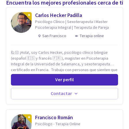
Encuentra los mejores profesionales cerca de ti
Carlos Hecker Padilla
Psicólogo Clínico | Sexoterapeuta I Master
Psicoterapia Integral | Terapeuta de Pareja
San Francisco
Terapia online
🙋🏻 ¡Hola!, soy Carlos Hecker, psicólogo clínico bilingüe
(español 🇪🇸 y francés 🇫🇷 ), magister en Psicoterapia
Integral de la Universidad de Salamanca, y sexoterapeuta
certificado en Francia. Trabajo con personas que sienten que
algo en su vida dejó de calzar: ansiedad que se desborda,
Ver perfil
tristeza que no se va, duelos que se alargan, relaciones que
repiten el mismo patrón o preguntas en torno a la sexualidad
y la identidad que necesitan un espacio seguro para ser
Contactar
habladas. Mi orientación teórica integra una mirada
Humanista-Relacional con Terapia Breve, donde el modo en
que te vinculas ocupa un lugar central: cómo te relacionas
contigo, con las demás personas y con tu entorno. Además
Francisco Román
de mi formación en psicoterapia, cuento con especialización
Psicólogo - Terapia Online
en sexoterapia, por lo que también acompaño temas de salud