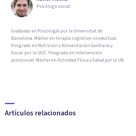
Psicólogo social
Graduado en Psicología por la Universitat de
Barcelona. Máster en terapia cognitivo-conductual.
Posgrado en Nutrición y Alimentación Sanitaria y
Social por la UOC. Posgrado en Intervención
psicosocial. Máster en Actividad Física y Salud por la UB.
FRASES Y REFLEXIONES
Las 31 mejores frases de Noam
Chomsky
Artículos relacionados
Bertrand Regader