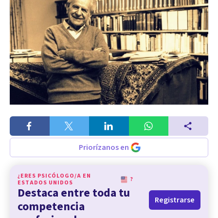
Priorízanos en
¿ERES PSICÓLOGO/A EN
?
ESTADOS UNIDOS
Destaca entre toda tu
Registrarse
competencia