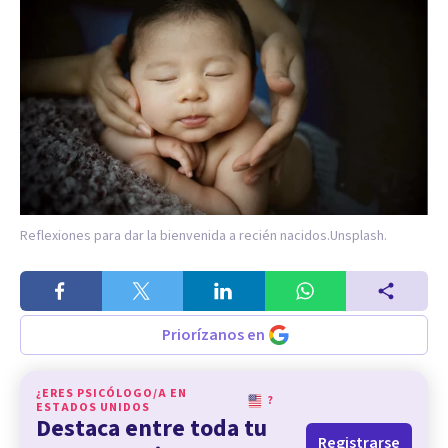
Reflexiones para dar la bienvenida a recién nacidos.
Unsplash.
Priorízanos en
¿ERES PSICÓLOGO/A EN
?
ESTADOS UNIDOS
Destaca entre toda tu
Registrarse