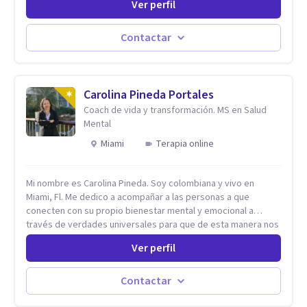
Ver perfil
profesional he acompañado a muchas Familias y Parejas con
distintas problemáticas como el manejo del estrés,
Autoestima, Gestión de la Ira, Depresión, Retos en la Crianza,
Contactar
Codependencia, Celos, entre otros. Cuento con más de 12
años de experiencia en el área de la Salud mental y he
trabajado en distintos contextos clínicos con niños,
Adolescentes y Adultos
Carolina Pineda Portales
Coach de vida y transformación. MS en Salud
Mental
Miami
Terapia online
Mi nombre es Carolina Pineda. Soy colombiana y vivo en
Miami, Fl. Me dedico a acompañar a las personas a que
conecten con su propio bienestar mental y emocional a
través de verdades universales para que de esta manera nos
permitamos navegar por la vida con facilidad, paz y gozo.
Ver perfil
Todo se encuentra en nuestra propia sabiduría. Todo ocurre
de adentro hacia afuera. Un poco (o mucho) de paz mental es
lo que necesitamos, todos. Empecemos por aqui.
Contactar