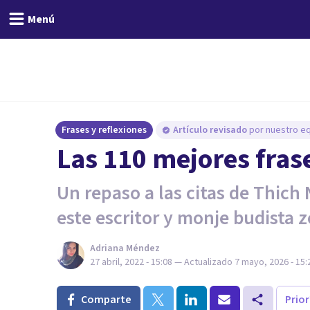
Menú
Frases y reflexiones
Artículo revisado
por nuestro eq
Las 110 mejores fras
Un repaso a las citas de Thic
este escritor y monje budista z
Adriana Méndez
27 abril, 2022 - 15:08
— Actualizado
7 mayo, 2026 - 15:
Comparte
Prio