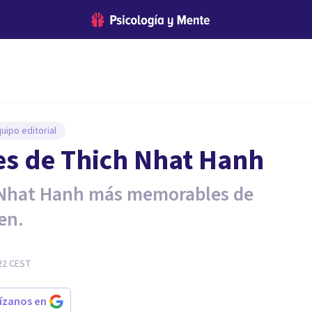
uipo editorial
es de Thich Nhat Hanh
h Nhat Hanh más memorables de
en.
22
CEST
rízanos en