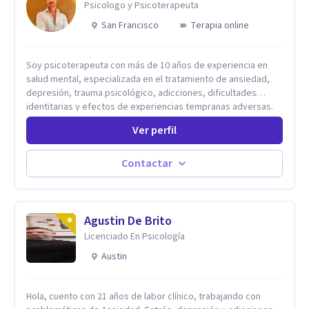
Psicologo y Psicoterapeuta
San Francisco
Terapia online
Soy psicoterapeuta con más de 10 años de experiencia en
salud mental, especializada en el tratamiento de ansiedad,
depresión, trauma psicológico, adicciones, dificultades
identitarias y efectos de experiencias tempranas adversas.
Ofrezco un espacio terapéutico seguro, confidencial y
Ver perfil
profundamente humano, donde el dolor emocional puede
transformarse en autoconocimiento, regulación emocional y
bienestar. Trabajo desde un enfoque integrativo que combina
Contactar
psicoanálisis, terapia somática y de trauma, psicología
corporal, Mentalization Based Therapy (MBT), hipnoterapia y
respiración neurodinámica, integrando actualmente la
Psicología Analítica Junguiana. Mi abordaje también incorpora
Agustin De Brito
perspectivas interculturales, ecopsicología y el trabajo
Licenciado En Psicología
simbólico con el inconsciente, entendiendo que cada
Austin
proceso terapéutico es único y requiere una mirada
personalizada.
Hola, cuento con 21 años de labor clínico, trabajando con