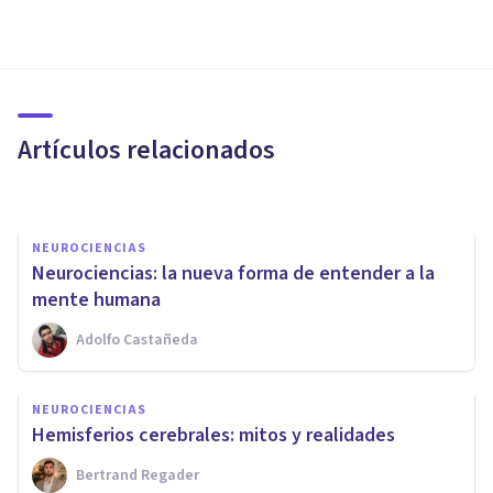
NEUROCIENCIAS
​La Teoría de Lamarck y la
evolución de las especies
Artículos relacionados
Adrián Triglia
NEUROCIENCIAS
Neurociencias: la nueva forma de entender a la
mente humana
Adolfo Castañeda
CULTURA
13 libros de Neurociencias
NEUROCIENCIAS
para principiantes (muy
Hemisferios cerebrales: mitos y realidades
recomendables)
Bertrand Regader