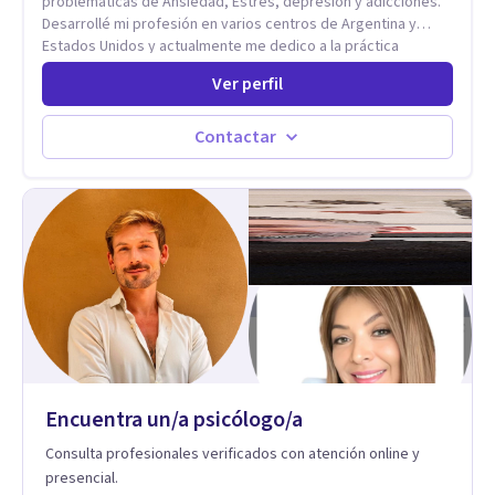
problemáticas de Ansiedad, Estrés, depresión y adicciones.
Desarrollé mi profesión en varios centros de Argentina y
Estados Unidos y actualmente me dedico a la práctica
privada. Utilizo terapias cognitivas conductuales basadas en
Ver perfil
evidencia científica con comprobados resultados. Los
objetivos terapéuticos están centrados en brindar
herramientas concretas para el cambio, que permitan
Contactar
desarrollar nuevas habilidades y estrategias basadas en la
salud y calidad de vida.
Encuentra un/a psicólogo/a
Consulta profesionales verificados con atención online y
presencial.