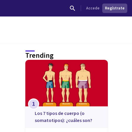
Accede
Regístrate
Trending
1
​Los 7 tipos de cuerpo (o
somatotipos): ¿cuáles son?