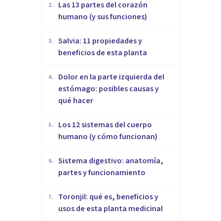
Las 13 partes del corazón
2
.
humano (y sus funciones)
Salvia: 11 propiedades y
3
.
beneficios de esta planta
Dolor en la parte izquierda del
4
.
estómago: posibles causas y
qué hacer
Los 12 sistemas del cuerpo
5
.
humano (y cómo funcionan)
Sistema digestivo: anatomía,
6
.
partes y funcionamiento
Toronjil: qué es, beneficios y
7
.
usos de esta planta medicinal