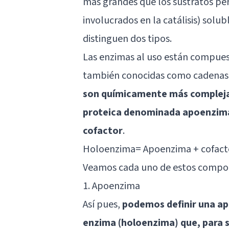
más grandes que los sustratos pe
involucrados en la catálisis) solu
distinguen dos tipos.
Las enzimas al uso están compuest
también conocidas como cadenas p
son químicamente más compleja
proteica denominada apoenzima
cofactor
.
Holoenzima= Apoenzima + cofact
Veamos cada uno de estos compon
1. Apoenzima
Así pues,
podemos definir una ap
enzima (holoenzima) que, para se