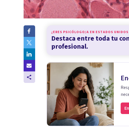
¿ERES PSICÓLOGO/A EN
ESTADOS UNIDOS
Destaca entre toda tu c
profesional.
En
Resp
nece
En