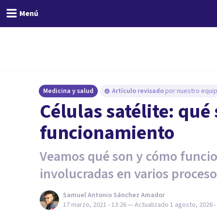
Menú
Medicina y salud
Artículo revisado
por nuestro equip
Células satélite: qué 
funcionamiento
Veamos qué son y cómo funcion
involucradas en varios proceso
Samuel Antonio Sánchez Amador
17 marzo, 2021 - 13:26
— Actualizado
1 agosto, 2026 -