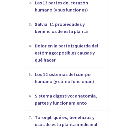
Las 13 partes del corazón
2
.
humano (y sus funciones)
Salvia: 11 propiedades y
3
.
beneficios de esta planta
Dolor en la parte izquierda del
4
.
estómago: posibles causas y
qué hacer
Los 12 sistemas del cuerpo
5
.
humano (y cómo funcionan)
Sistema digestivo: anatomía,
6
.
partes y funcionamiento
Toronjil: qué es, beneficios y
7
.
usos de esta planta medicinal