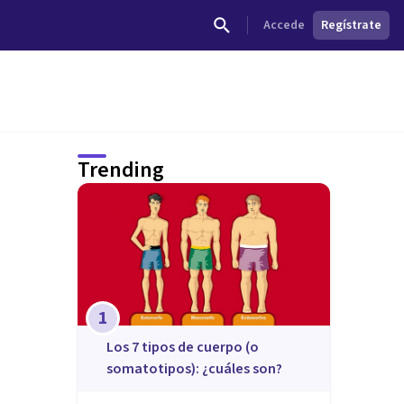
Accede
Regístrate
Trending
1
​Los 7 tipos de cuerpo (o
somatotipos): ¿cuáles son?