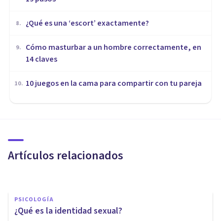
¿Qué es una ‘escort’ exactamente?
8
.
Cómo masturbar a un hombre correctamente, en
9
.
14 claves
10 juegos en la cama para compartir con tu pareja
10
.
SEXOLOGÍA
Psicología gay: sobre lo que no
es la diversidad sexual y su
relación con la psicología
Artículos relacionados
Ricardo Saavedra
PSICOLOGÍA
¿Qué es la identidad sexual?