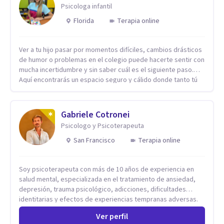
Psicologa infantil
Florida
Terapia online
Ver a tu hijo pasar por momentos difíciles, cambios drásticos
de humor o problemas en el colegio puede hacerte sentir con
mucha incertidumbre y sin saber cuál es el siguiente paso.
Aquí encontrarás un espacio seguro y cálido donde tanto tú
como tus hijos se sentirán realmente escuchados,
comprendidos y apoyados para recuperar la tranquilidad en
casa. Me especializo en guiar a familias a través de
Gabriele Cotronei
herramientas prácticas y dinámicas adaptadas a la edad de
Psicologo y Psicoterapeuta
cada menor, dejando de lado las etiquetas y los tecnicismos.
Mi forma de trabajar se centra en entender las emociones
San Francisco
Terapia online
que hay detrás del comportamiento, ayudándoles a
desarrollar la confianza necesaria para superar sus retos y
Soy psicoterapeuta con más de 10 años de experiencia en
fortaleciendo la comunicación entre ustedes. Acompaño a
salud mental, especializada en el tratamiento de ansiedad,
niños y adolescentes que están lidiando con la ansiedad, la
depresión, trauma psicológico, adicciones, dificultades
timidez, la rebeldía o dificultades escolares, así como a
identitarias y efectos de experiencias tempranas adversas.
padres que buscan orientación y pautas claras para educar
Ofrezco un espacio terapéutico seguro, confidencial y
sin perder la paciencia ni el control. Si estás listo para dar el
Ver perfil
profundamente humano, donde el dolor emocional puede
primer paso hacia una convivencia familiar más armoniosa,