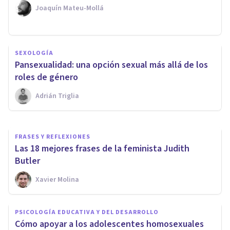
Joaquín Mateu-Mollá
SEXOLOGÍA
Investigación: 3 de cada 4
SEXOLOGÍA
mujeres son lesbianas o
Pansexualidad: una opción sexual más allá de los
bisexuales
roles de género
Adrián Triglia
Juan Armando Corbin
FRASES Y REFLEXIONES
Las 18 mejores frases de la feminista Judith
Butler
Xavier Molina
PSICOLOGÍA EDUCATIVA Y DEL DESARROLLO
Cómo apoyar a los adolescentes homosexuales