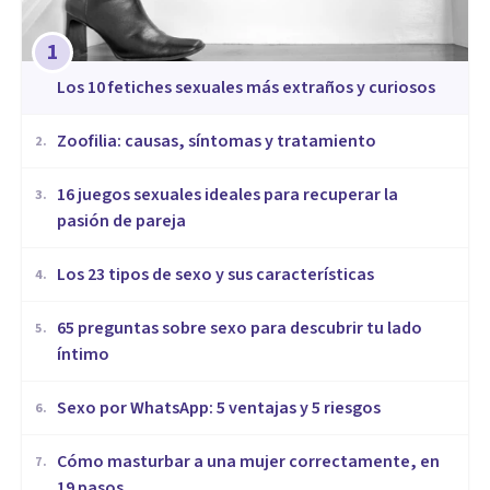
1
​Los 10 fetiches sexuales más extraños y curiosos
Zoofilia: causas, síntomas y tratamiento
2
.
16 juegos sexuales ideales para recuperar la
3
.
pasión de pareja
Los 23 tipos de sexo y sus características
4
.
65 preguntas sobre sexo para descubrir tu lado
5
.
íntimo
Sexo por WhatsApp: 5 ventajas y 5 riesgos
6
.
Cómo masturbar a una mujer correctamente, en
7
.
19 pasos