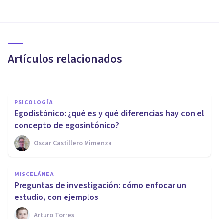
PSICOLOGÍA SOCIAL Y RELACIONES PERSONALES
La teoría performativa de
género de Judith Butler
Artículos relacionados
Grecia Guzmán Martínez
PSICOLOGÍA
Egodistónico: ¿qué es y qué diferencias hay con el
concepto de egosintónico?
Oscar Castillero Mimenza
MISCELÁNEA
MISCELÁNEA
Las 5 principales diferencias
​Preguntas de investigación: cómo enfocar un
entre personas
estudio, con ejemplos
Arturo Torres
Arturo Torres