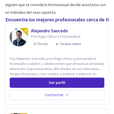
alguien que se considera homosexual decide acostarse con
un individuo del sexo opuesto.
Encuentra los mejores profesionales cerca de ti
Alejandro Saucedo
Psicólogo Clínico y Psicoanalista
Florida
Terapia online
Soy Alejandro Saucedo, psicólogo clínico y psicoanalista.
Acompaño a adultos y adolescentes que atraviesan ansiedad,
depresión, baja autoestima, dificultades en sus relaciones,
terapia de pareja y crisis vitales, a explorar y elaborar en
profundidad los conflictos internos que generan malestar en
Ver perfil
su presente. A través del proceso psicoanalítico de
autoconocimiento y análisis, es posible acceder a las
historias personales, elaborar las experiencias del pasado y
Contactar
resignificarlas, liberando su influencia para construir un futuro
con mayor libertad y autenticidad. La terapia psicoanalítica
crea un espacio de verbalización libre y sin filtros. A través de