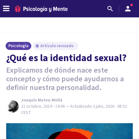
Psicología
Artículo revisado
¿Qué es la identidad sexual?
Explicamos de dónde nace este
concepto y cómo puede ayudarnos a
definir nuestra personalidad.
Joaquín Mateu-Mollá
21 octubre, 2019 - 14:06
— Actualizado
2 julio, 2026 - 08:32
CEST