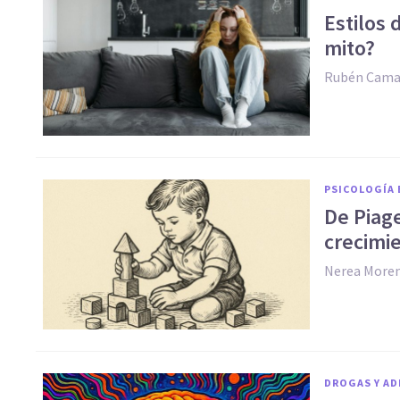
Estilos 
mito?
Rubén Cam
PSICOLOGÍA 
De Piage
crecimie
Nerea More
DROGAS Y AD