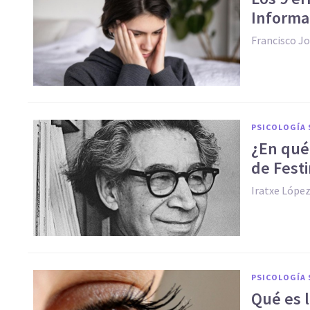
Informa
Francisco J
PSICOLOGÍA 
¿En qué 
de Fest
Iratxe Lópe
PSICOLOGÍA 
Qué es l