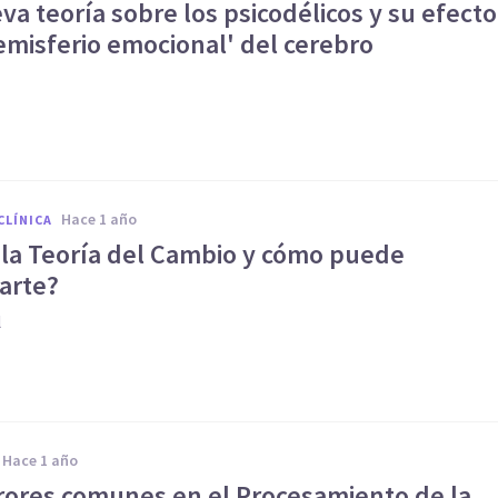
a teoría sobre los psicodélicos y su efecto
emisferio emocional' del cerebro
hace 1 año
CLÍNICA
 la Teoría del Cambio y cómo puede
arte?
l
hace 1 año
rrores comunes en el Procesamiento de la