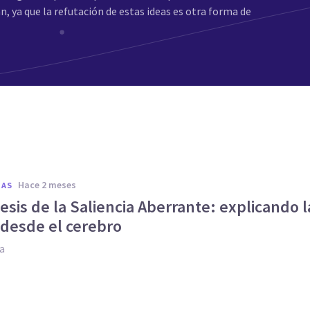
an, ya que la refutación de estas ideas es otra forma de
hace 2 meses
IAS
esis de la Saliencia Aberrante: explicando l
 desde el cerebro
ia