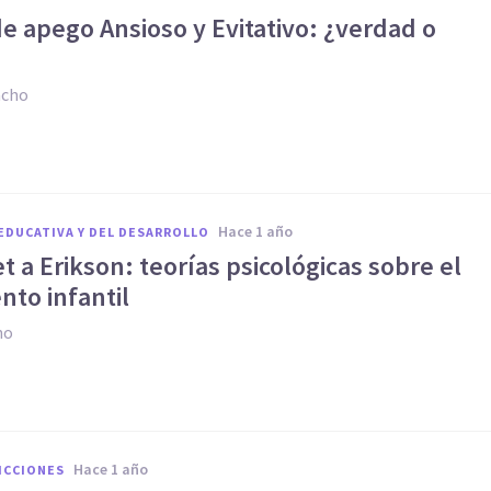
de apego Ansioso y Evitativo: ¿verdad o
acho
hace 1 año
EDUCATIVA Y DEL DESARROLLO
t a Erikson: teorías psicológicas sobre el
nto infantil
no
hace 1 año
ICCIONES