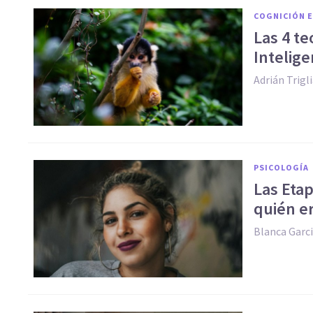
COGNICIÓN E
Las 4 te
Intelige
Adrián Trigl
PSICOLOGÍA
Las Etap
quién e
Blanca Garci