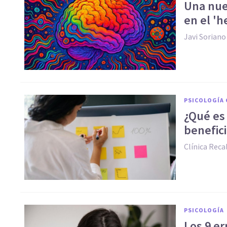
Una nuev
en el 'h
Javi Soriano
PSICOLOGÍA 
¿Qué es
benefici
Clínica Reca
PSICOLOGÍA
Los 9 e