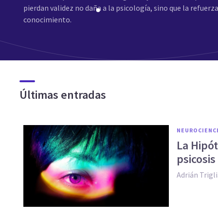
pierdan validez no daña a la psicología, sino que la refuerz
conocimiento.
Últimas entradas
NEUROCIENC
La Hipót
psicosis
Adrián Trigl