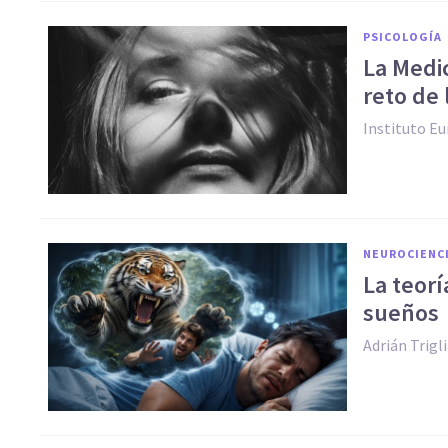
PSICOLOGÍA
La Medic
reto de 
Instituto Eu
NEUROCIENC
La teorí
sueños
Adrián Trigl