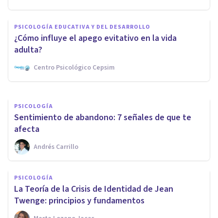
PSICOLOGÍA
Enamorarse de alguien con
PSICOLOGÍA EDUCATIVA Y DEL DESARROLLO
Trastorno Límite de la
¿Cómo influye el apego evitativo en la vida
Personalidad: ¿qué retos
adulta?
pueden afrontarse?
Centro Psicológico Cepsim
Carmen Rodriguez De Haro
PSICOLOGÍA
Sentimiento de abandono: 7 señales de que te
afecta
Andrés Carrillo
PSICOLOGÍA
La Teoría de la Crisis de Identidad de Jean
Twenge: principios y fundamentos