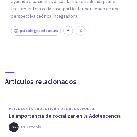
ayudado a pacientes desde la filosofía de adaptar el
tratamiento a cada caso particular partiendo de una
perspectiva teórica integradora.
psicologosbilbao.es
PSICOLOGÍA SOCIAL Y RELACIONES PERSONALES
Deseabilidad social:
definición, aspectos
importantes y características
Artículos relacionados
Joaquín Mateu-Mollá
PSICOLOGÍA EDUCATIVA Y DEL DESARROLLO
La importancia de socializar en la Adolescencia
Psicotools