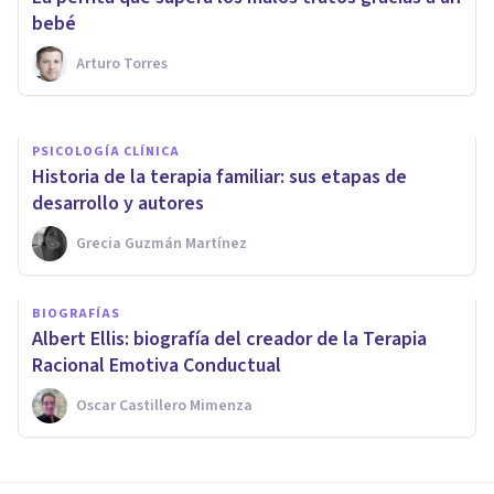
hipnosis
bebé
Arturo Torres
Nahum Montagud Rubio
PSICOLOGÍA CLÍNICA
Historia de la terapia familiar: sus etapas de
desarrollo y autores
Grecia Guzmán Martínez
BIOGRAFÍAS
Albert Ellis: biografía del creador de la Terapia
Racional Emotiva Conductual
Oscar Castillero Mimenza