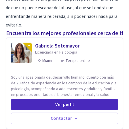
de que no puede escapar del abuso, al que se tendrá que
enfrentar de manera reiterada, sin poder hacer nada para
evitarlo.
Encuentra los mejores profesionales cerca de ti
Gabriela Sotomayor
Licenciada en Psicologia
Miami
Terapia online
Soy una apasionada del desarrollo humano. Cuento con más
de 20 años de experiencia en los campos de la educación y la
psicología, acompañando a adolescentes y adultos y familias
en procesos orientados al bienestar emocional y la salud
mental. Mi visión es contribuir, a través de mi trabajo, a que
Ver perfil
las personas accedan a una vida más digna, plena y con
sentido. Considero que esto es posible cuando
desarrollamos una mayor conciencia de nuestro mundo
Contactar
interior y de la manera en que nuestras experiencias influyen