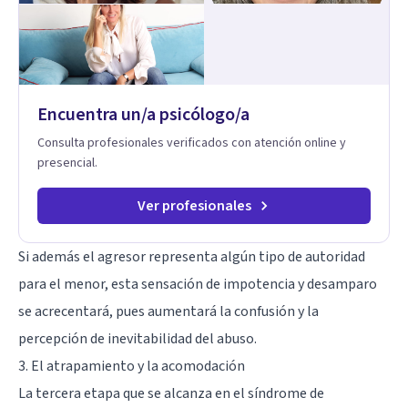
herramientas prácticas para navegar la vida familiar con amor,
límites sanos, serenidad y propósito. Trabajo desde una
mirada integral donde la mente, las emociones, la historia
familiar y la fe se encuentran para crear procesos
terapéuticos transformadores, cálidos y profundamente
humanos. Te acompaño a encontrar claridad, paz y propósito
Encuentra un/a psicólogo/a
en cada etapa de tu vida.
Consulta profesionales verificados con atención online y
presencial.
Ver profesionales
Si además el agresor representa algún tipo de autoridad
para el menor, esta sensación de impotencia y desamparo
se acrecentará, pues aumentará la confusión y la
percepción de inevitabilidad del abuso.
3. El atrapamiento y la acomodación
La tercera etapa que se alcanza en el síndrome de