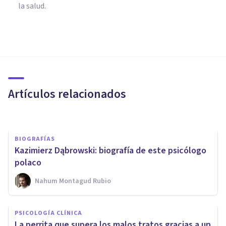
la salud.
PSICOLOGÍA CLÍNICA
La conducta antisocial vista
desde el Psicoanálisis
Artículos relacionados
Ricardo Vázquez Cigarroa
BIOGRAFÍAS
Kazimierz Dąbrowski: biografía de este psicólogo
polaco
Nahum Montagud Rubio
BIOGRAFÍAS
Milton H. Erickson: biografía
PSICOLOGÍA CLÍNICA
de este investigador de la
La perrita que supera los malos tratos gracias a un