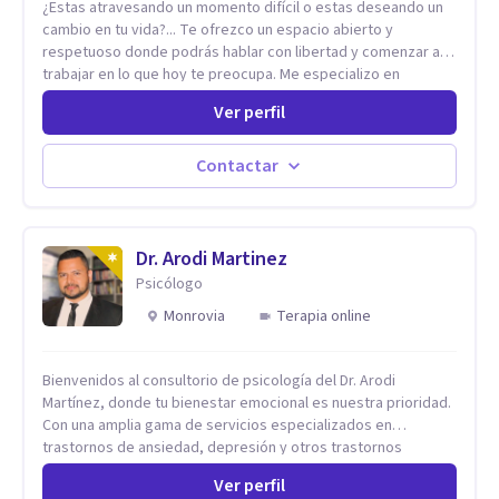
¿Estas atravesando un momento difícil o estas deseando un
cambio en tu vida?... Te ofrezco un espacio abierto y
respetuoso donde podrás hablar con libertad y comenzar a
trabajar en lo que hoy te preocupa. Me especializo en
Trastornos de Ansiedad y a lo largo de mi experiencia
Ver perfil
profesional he acompañado a muchas Familias y Parejas con
distintas problemáticas como el manejo del estrés,
Autoestima, Gestión de la Ira, Depresión, Retos en la Crianza,
Contactar
Codependencia, Celos, entre otros. Cuento con más de 12
años de experiencia en el área de la Salud mental y he
trabajado en distintos contextos clínicos con niños,
Adolescentes y Adultos
Dr. Arodi Martinez
Psicólogo
Monrovia
Terapia online
Bienvenidos al consultorio de psicología del Dr. Arodi
Martínez, donde tu bienestar emocional es nuestra prioridad.
Con una amplia gama de servicios especializados en
trastornos de ansiedad, depresión y otros trastornos
emocionales, estamos dedicados a ofrecerte el mejor
Ver perfil
tratamiento para mejorar tu salud mental. En nuestro