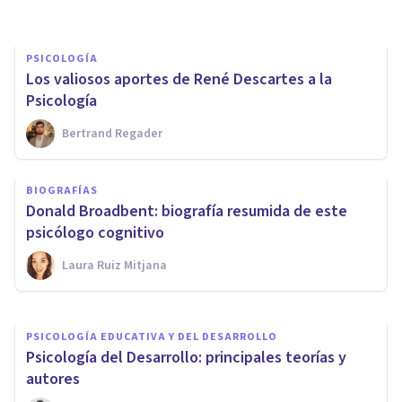
PSICOLOGÍA
Los valiosos aportes de René Descartes a la
Psicología
Bertrand Regader
BIOGRAFÍAS
BIOGRAFÍAS
John Dewey: biografía de este
Donald Broadbent: biografía resumida de este
pionero del funcionalismo
psicólogo cognitivo
Laura Ruiz Mitjana
Alex Figueroba
PSICOLOGÍA EDUCATIVA Y DEL DESARROLLO
Psicología del Desarrollo: principales teorías y
autores