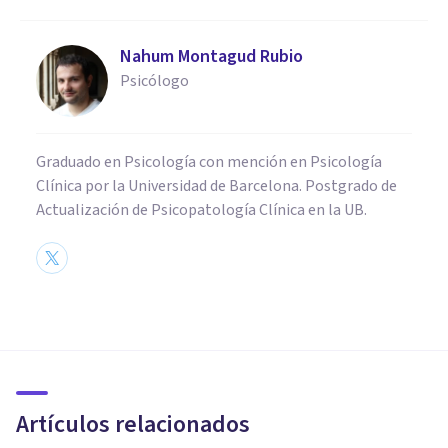
Nahum Montagud Rubio
Psicólogo
Graduado en Psicología con mención en Psicología
Clínica por la Universidad de Barcelona. Postgrado de
Actualización de Psicopatología Clínica en la UB.
PSICOLOGÍA
La teoría general de esquemas
de Rumelhart y Norman
Artículos relacionados
Alex Figueroba