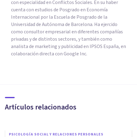
con especialidad en Conflictos Sociales. En su haber
cuenta con estudios de Posgrado en Economía
Internacional por la Escuela de Posgrado de la
Universidad de Autónoma de Barcelona. Ha ejercido
como consultor empresarial en diferentes compañías
privadas y de distintos sectores, y también como
analista de marketing y publicidad en IPSOS España, en
colaboración directa con Google Inc.
PSICOLOGÍA SOCIAL Y RELACIONES PERSONALES
Los pensamientos paranoides
en las relaciones: ¿por qué
aparecen?
Artículos relacionados
Oscar Castillero Mimenza
PSICOLOGÍA SOCIAL Y RELACIONES PERSONALES