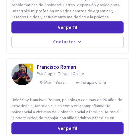
problemáticas de Ansiedad, Estrés, depresión y adicciones.
Desarrollé mi profesión en varios centros de Argentina y
Estados Unidos y actualmente me dedico a la práctica
privada. Utilizo terapias cognitivas conductuales basadas en
Ver perfil
evidencia científica con comprobados resultados. Los
objetivos terapéuticos están centrados en brindar
herramientas concretas para el cambio, que permitan
Contactar
desarrollar nuevas habilidades y estrategias basadas en la
salud y calidad de vida.
Francisco Román
Psicólogo - Terapia Online
Miami Beach
Terapia online
Hola ! Soy francisco Roman, psicólogo con mas de 20 años de
experiencia, tanto en clinica como en acompañamiento
psicosocial a victimas de violencia social y familiar. He tenido
la oportunidad de trabajar con niños adultos y familias en
todos los espacios y esto me ha dado un una variedad de
Ver perfil
aprendizajes que ahora pongo a tu disposicion. En la