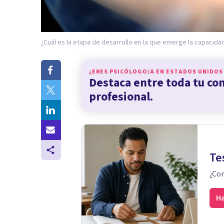
¿Cuál es la etapa de desarrollo en la que emerge la capacida
¿ERES PSICÓLOGO/A EN
ESTADOS UNIDOS
Destaca entre toda tu c
profesional.
Te
¿Con
Ha