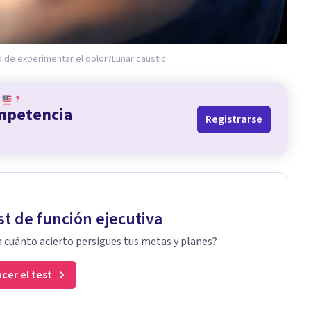
d de experimentar el dolor?
Lunar caustic.
?
ompetencia
Registrarse
st de función ejecutiva
 cuánto acierto persigues tus metas y planes?
cer el test