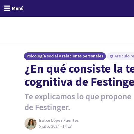
Menú
Psicología social y relaciones personales
Artículo r
¿En qué consiste la t
cognitiva de Festing
Te explicamos lo que propone l
de Festinger.
Iratxe López Fuentes
5 julio, 2024 - 14:23