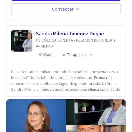
Estableciendo metas a corto y largo plazo, es vital para la
vida de cada uno tener su propia vision.
Contactar
Sandra Milena Jimenez Duque
PSICÓLOGA EXPERTA - RELACION DE PAREJA Y
ANSIEDAD
Miami
Terapia online
Has intentado cambiar, entenderte o soltar… pero vuelves a
lo mismo? No es falta de fuerza ni de voluntad. Es una raíz
emocional no resuelta que sigue dirigiendo tu vida. La Dra.
Sandra Milena Jiménez Duque es psicóloga clínica con más de
10 años de experiencia, reconocida como una de las
profesionales más destacadas en el abordaje profundo de la
ansiedad, la baja autoestima, la dependencia emocional y los
conflictos de pareja. Ha trabajado con pacientes en
diferentes países, acompañando procesos complejos. Su
enfoque terapéutico se diferencia por una premisa clara: no
trabaja el síntoma, trabaja la raíz que lo origina. Su