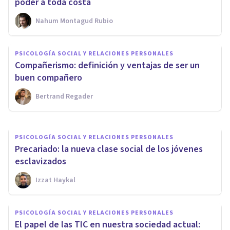
poder a toda costa
Nahum Montagud Rubio
PSICOLOGÍA SOCIAL Y RELACIONES PERSONALES
Modelo cíclico de Worchel: las
PSICOLOGÍA SOCIAL Y RELACIONES PERSONALES
6 etapas de la formación de
Compañerismo: definición y ventajas de ser un
grupos
buen compañero
Bertrand Regader
Laura Ruiz Mitjana
PSICOLOGÍA SOCIAL Y RELACIONES PERSONALES
Precariado: la nueva clase social de los jóvenes
esclavizados
Izzat Haykal
PSICOLOGÍA SOCIAL Y RELACIONES PERSONALES
El papel de las TIC en nuestra sociedad actual: