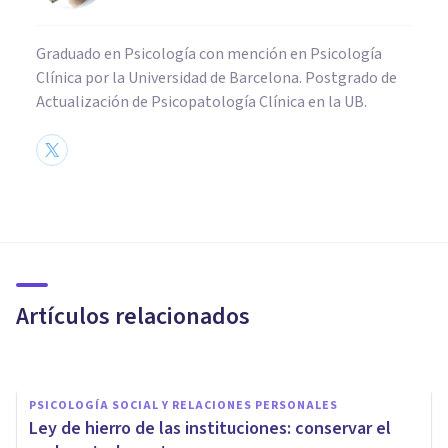
Graduado en Psicología con mención en Psicología
Clínica por la Universidad de Barcelona. Postgrado de
Actualización de Psicopatología Clínica en la UB.
PSICOLOGÍA SOCIAL Y RELACIONES PERSONALES
​10 consejos para dar una
buena primera impresión
Artículos relacionados
Juan Armando Corbin
PSICOLOGÍA SOCIAL Y RELACIONES PERSONALES
Ley de hierro de las instituciones: conservar el