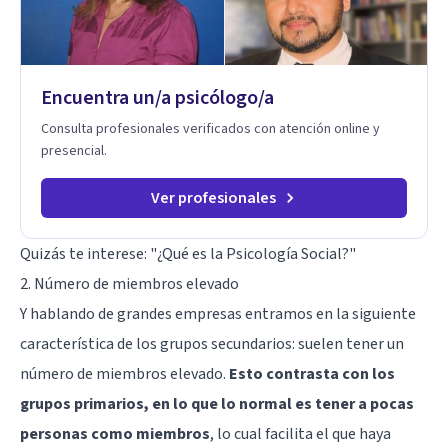
metodología interviene en tres niveles: regulación del
sistema emocional, reprocesamiento de heridas de la
infancia y reestructuración cognitiva profunda, permitiendo
transformar patrones, emociones y decisiones desde su
Encuentra un/a psicólogo/a
origen. Si buscas un proceso superficial, este no es el lugar.
Pero si estás listo(a) para comprender, sanar y transformar la
Consulta profesionales verificados con atención online y
raíz de lo que te ocurre, la Dra. Sandra Milena Jiménez Duque
presencial.
es una de las mejores opciones para acompañarte. Porque
cuando sanas tu mundo interno, cambias tu forma de pensar,
de elegir y de vivir.
Ver profesionales
Quizás te interese:
"¿Qué es la Psicología Social?"
2. Número de miembros elevado
Y hablando de grandes empresas entramos en la siguiente
característica de los grupos secundarios: suelen tener un
número de miembros elevado.
Esto contrasta con los
grupos primarios, en lo que lo normal es tener a pocas
personas como miembros
, lo cual facilita el que haya