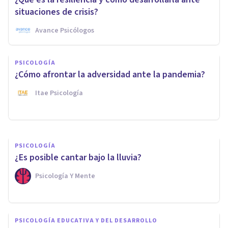
situaciones de crisis?
Avance Psicólogos
COACHING Y LIDERAZGO
Cómo alcanzar tus Objetivos
PSICOLOGÍA
con la ayuda del Coaching: 5
¿Cómo afrontar la adversidad ante la pandemia?
consejos
Itae Psicología
Cec Coaching
PSICOLOGÍA
¿Es posible cantar bajo la lluvia?
Psicología Y Mente
PSICOLOGÍA EDUCATIVA Y DEL DESARROLLO