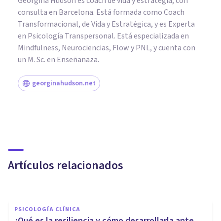
Georgina Hudson es coach de vida y estrategia, con
consulta en Barcelona. Está formada como Coach
Transformacional, de Vida y Estratégica, y es Experta
en Psicología Transpersonal. Está especializada en
Mindfulness, Neurociencias, Flow y PNL, y cuenta con
un M. Sc. en Enseñanaza.
georginahudson.net
PSICOLOGÍA CLÍNICA
La resiliencia en psicoterapia
Artículos relacionados
Vitaliza Psicología De La Salud
PSICOLOGÍA CLÍNICA
¿Qué es la resiliencia y cómo desarrollarla ante