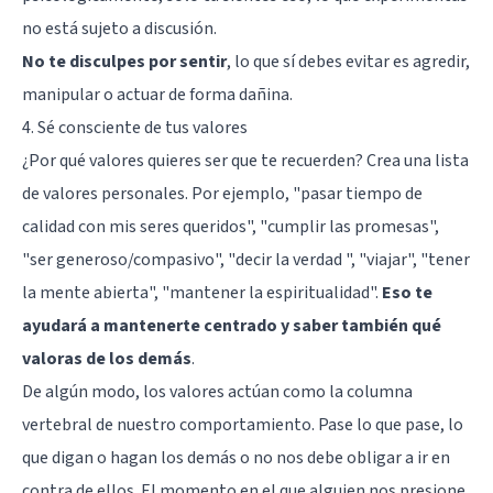
no está sujeto a discusión.
No te disculpes por sentir
, lo que sí debes evitar es agredir,
manipular o actuar de forma dañina.
4. Sé consciente de tus valores
¿Por qué valores quieres ser que te recuerden? Crea una lista
de valores personales. Por ejemplo, "pasar tiempo de
calidad con mis seres queridos", "cumplir las promesas",
"ser generoso/compasivo", "decir la verdad ", "viajar", "tener
la mente abierta", "mantener la espiritualidad".
Eso te
ayudará a mantenerte centrado y saber también qué
valoras de los demás
.
De algún modo, los valores actúan como la columna
vertebral de nuestro comportamiento. Pase lo que pase, lo
que digan o hagan los demás o no nos debe obligar a ir en
contra de ellos. El momento en el que alguien nos presione