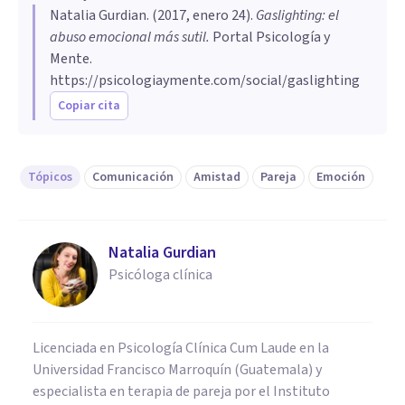
manipulación.
Natalia Gurdian
por ella. Como resultado, se reduce su
. (
2017, enero 24
).
Gaslighting: el
abuso emocional más sutil
.
Portal Psicología y
capacidad para confiar en su juicio y tomar
Mente.
decisiones independientes.
https://psicologiaymente.com/social/gaslighting
Copiar cita
Tópicos
Comunicación
Amistad
Pareja
Emoción
Natalia Gurdian
Psicóloga clínica
Licenciada en Psicología Clínica Cum Laude en la
Universidad Francisco Marroquín (Guatemala) y
especialista en terapia de pareja por el Instituto