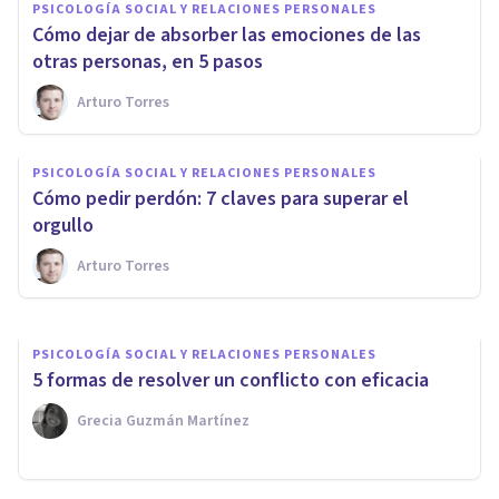
PSICOLOGÍA SOCIAL Y RELACIONES PERSONALES
Cómo dejar de absorber las emociones de las
otras personas, en 5 pasos
Arturo Torres
PSICOLOGÍA SOCIAL Y RELACIONES PERSONALES
Cómo expresar los
PSICOLOGÍA SOCIAL Y RELACIONES PERSONALES
sentimientos y conectar con
Cómo pedir perdón: 7 claves para superar el
alguien, en 6 pasos
orgullo
Arturo Torres
Arturo Torres
PSICOLOGÍA SOCIAL Y RELACIONES PERSONALES
5 formas de resolver un conflicto con eficacia
Grecia Guzmán Martínez