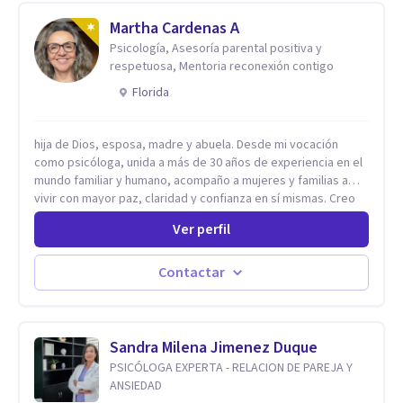
Martha Cardenas A
Psicología, Asesoría parental positiva y
respetuosa, Mentoria reconexión contigo
Florida
hija de Dios, esposa, madre y abuela. Desde mi vocación
como psicóloga, unida a más de 30 años de experiencia en el
mundo familiar y humano, acompaño a mujeres y familias a
vivir con mayor paz, claridad y confianza en sí mismas. Creo
profundamente que la vida está hecha de etapas, y que cada
Ver perfil
ciclo —personal, emocional, espiritual y familiar— trae
oportunidades de crecimiento. Por eso utilizo una
combinación de psicología positiva, enfoque humanista,
Contactar
herramientas contemporáneas de bienestar mental y
espiritualidad, para que puedas recorrer tu propio camino
sintiéndote sostenida, acompañada y más segura de quién
eres. Mi misión es ayudarte a ordenar tu mundo interior, sanar
Sandra Milena Jimenez Duque
lo que aún pesa, fortalecer tu autoestima, transformar la
PSICÓLOGA EXPERTA - RELACION DE PAREJA Y
relación contigo misma y con quienes amas, y enseñarte
ANSIEDAD
herramientas prácticas para navegar la vida familiar con amor,