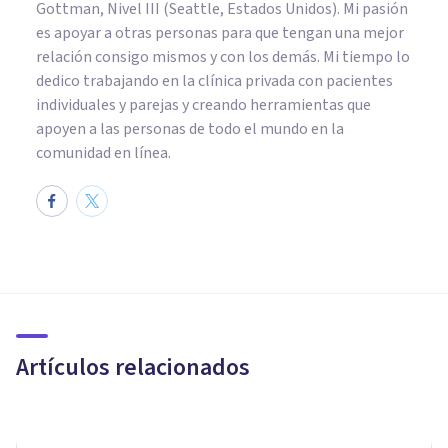
Gottman, Nivel III (Seattle, Estados Unidos). Mi pasión
es apoyar a otras personas para que tengan una mejor
relación consigo mismos y con los demás. Mi tiempo lo
dedico trabajando en la clínica privada con pacientes
individuales y parejas y creando herramientas que
apoyen a las personas de todo el mundo en la
comunidad en línea.
PSICOLOGÍA SOCIAL Y RELACIONES PERSONALES
Los 8 tipos de chantaje
emocional (y señales para
detectarlo)
Artículos relacionados
Arturo Torres