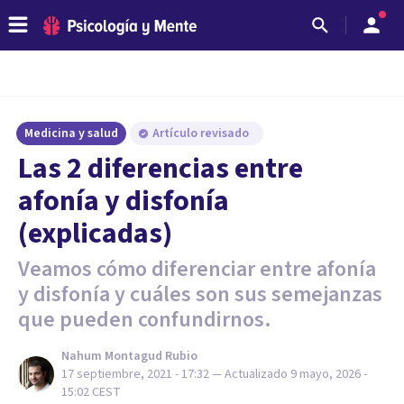
Medicina y salud
Artículo revisado
Las 2 diferencias entre
afonía y disfonía
(explicadas)
Veamos cómo diferenciar entre afonía
y disfonía y cuáles son sus semejanzas
que pueden confundirnos.
Nahum Montagud Rubio
17 septiembre, 2021 - 17:32
— Actualizado
9 mayo, 2026 -
15:02
CEST