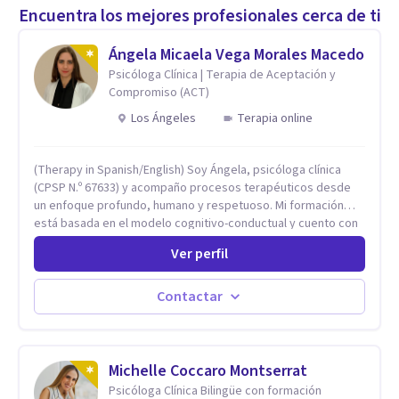
Encuentra los mejores profesionales cerca de ti
Ángela Micaela Vega Morales Macedo
Psicóloga Clínica | Terapia de Aceptación y
Compromiso (ACT)
Los Ángeles
Terapia online
(Therapy in Spanish/English) Soy Ángela, psicóloga clínica
(CPSP N.º 67633) y acompaño procesos terapéuticos desde
un enfoque profundo, humano y respetuoso. Mi formación
está basada en el modelo cognitivo-conductual y cuento con
especialización en Terapia de Aceptación y Compromiso
Ver perfil
(ACT), formada en Fundación Foro, Argentina. Estos estudios,
junto con mi desarrollo profesional, me han permitido
construir una base sólida desde la cual acompaño cada
Contactar
proceso con sensibilidad, criterio clínico y una mirada
integradora centrada en la persona. Mi enfoque se basa en la
Terapia de Aceptación y Compromiso (ACT), desde donde no
busco eliminar el malestar, sino transformar la relación que
Michelle Coccaro Montserrat
tienes con lo que sientes y piensas. Acompaño a que puedas
Psicóloga Clínica Bilingüe con formación