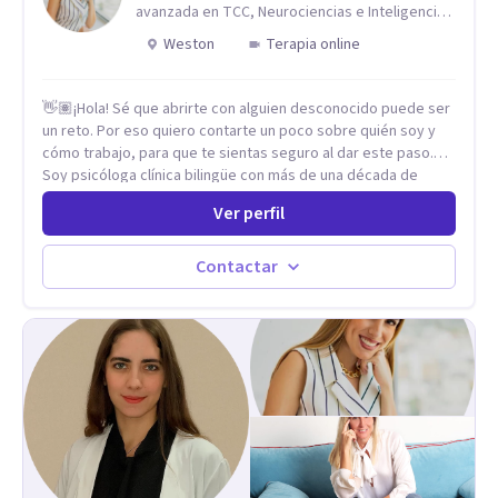
sostener tu experiencia interna con mayor flexibilidad, sin
avanzada en TCC, Neurociencias e Inteligencia
tener que luchar constantemente contigo. Integro también
Emocional.
Weston
Terapia online
herramientas como mindfulness, escritura terapéutica y
recursos creativos, que permiten acceder a niveles más
profundos de la experiencia, más allá de lo únicamente
👋🏽¡Hola! Sé que abrirte con alguien desconocido puede ser
racional.
un reto. Por eso quiero contarte un poco sobre quién soy y
cómo trabajo, para que te sientas seguro al dar este paso.
Soy psicóloga clínica bilingüe con más de una década de
experiencia. He dictado conferencias, escrito artículos y
Ver perfil
ejercido como profesora universitaria. Un dato curioso: he
vivido en varios países y conozco de primera mano lo que
significa ser migrante, adaptarse a los cambios y empezar de
Contactar
nuevo.