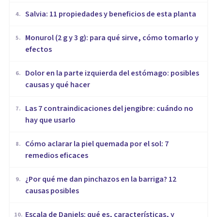
Salvia: 11 propiedades y beneficios de esta planta
4
.
Monurol (2 g y 3 g): para qué sirve, cómo tomarlo y
5
.
efectos
Dolor en la parte izquierda del estómago: posibles
6
.
causas y qué hacer
Las 7 contraindicaciones del jengibre: cuándo no
7
.
hay que usarlo
Cómo aclarar la piel quemada por el sol: 7
8
.
remedios eficaces
¿Por qué me dan pinchazos en la barriga? 12
9
.
causas posibles
Escala de Daniels: qué es, características, y
10
.