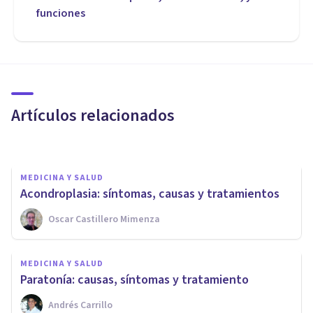
funciones
MEDICINA Y SALUD
Adinamia: características y
causas de este trastorno del
movimiento
Artículos relacionados
Luis Martínez-Casasola Hernández
MEDICINA Y SALUD
Acondroplasia: síntomas, causas y tratamientos
MEDICINA Y SALUD
Oscar Castillero Mimenza
Enfermedad de Graves-
Basedow: síntomas, causas y
MEDICINA Y SALUD
tratamiento
Paratonía: causas, síntomas y tratamiento
Andrés Carrillo
Psicología Y Mente