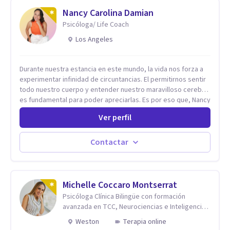
Nancy Carolina Damian
Psicóloga/ Life Coach
Los Angeles
Durante nuestra estancia en este mundo, la vida nos forza a
experimentar infinidad de circuntancias. El permitirnos sentir
todo nuestro cuerpo y entender nuestro maravilloso cerebro,
es fundamental para poder apreciarlas. Es por eso que, Nancy
Damian esta dispuesta a brindarte una mano amiga atravez de
Ver perfil
herramientas fundamentales para crecer y fortalecer tu
mente, alma y SER. El cómo percibimos y manejamos
nuestros diarios sucesos es el detonator que nos lleva al
Contactar
resultado de efectos impactantes que se nos quedaran
memorables. Ayudar a otros seres humanos a disfrutar de la
hermosa vida que hay, es mi placer y deleite ya que ser FELIZ
es derecho de toda la GENTE.
Michelle Coccaro Montserrat
Psicóloga Clínica Bilingüe con formación
avanzada en TCC, Neurociencias e Inteligencia
Emocional.
Weston
Terapia online