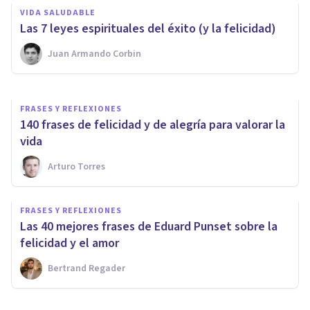
Las 11 claves para ser feliz,
VIDA SALUDABLE
según la ciencia
Las 7 leyes espirituales del éxito (y la felicidad)
Juan Armando Corbin
Jonathan García-Allen
FRASES Y REFLEXIONES
140 frases de felicidad y de alegría para valorar la
vida
Arturo Torres
FRASES Y REFLEXIONES
Las 40 mejores frases de Eduard Punset sobre la
felicidad y el amor
Bertrand Regader