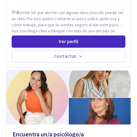
👋🏽¡Hola! Sé que abrirte con alguien desconocido puede ser
un reto. Por eso quiero contarte un poco sobre quién soy y
cómo trabajo, para que te sientas seguro al dar este paso.
Soy psicóloga clínica bilingüe con más de una década de
experiencia. He dictado conferencias, escrito artículos y
Ver perfil
ejercido como profesora universitaria. Un dato curioso: he
vivido en varios países y conozco de primera mano lo que
significa ser migrante, adaptarse a los cambios y empezar de
Contactar
nuevo.
Encuentra un/a psicólogo/a