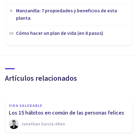
Manzanilla: 7 propiedades y beneficios de esta
9
.
planta
Cómo hacer un plan de vida (en 8 pasos)
10
.
VIDA SALUDABLE
95 cosas que debes hacer antes
de morir
Artículos relacionados
Juan Armando Corbin
VIDA SALUDABLE
Los 15 hábitos en común de las personas felices
Jonathan García-Allen
VIDA SALUDABLE