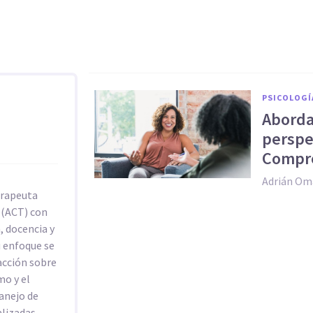
PSICOLOGÍ
Aborda
perspe
Compr
Adrián Om
erapeuta
 (ACT) con
, docencia y
u enfoque se
acción sobre
mo y el
manejo de
alizadas