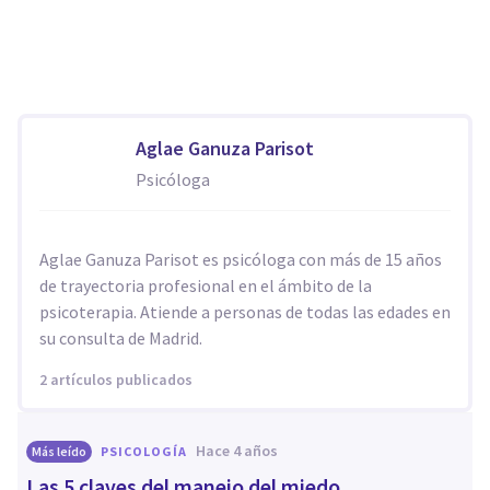
Aglae Ganuza Parisot
Psicóloga
Aglae Ganuza Parisot es psicóloga con más de 15 años
de trayectoria profesional en el ámbito de la
psicoterapia. Atiende a personas de todas las edades en
su consulta de Madrid.
2 artículos publicados
hace 4 años
Más leído
PSICOLOGÍA
Las 5 claves del manejo del miedo