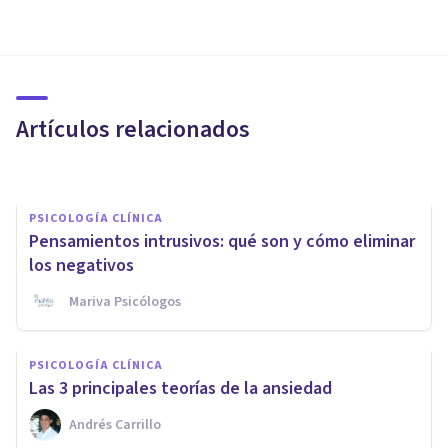
ENTREVISTAS
Irene Brotons: «Hay quienes
conviven con los problemas de
ansiedad»
Artículos relacionados
Bertrand Regader
PSICOLOGÍA CLÍNICA
Pensamientos intrusivos: qué son y cómo eliminar
los negativos
Mariva Psicólogos
PSICOLOGÍA CLÍNICA
PSICOLOGÍA CLÍNICA
¿Puede la ansiedad provocar
Las 3 principales teorías de la ansiedad
dolores musculares?
Andrés Carrillo