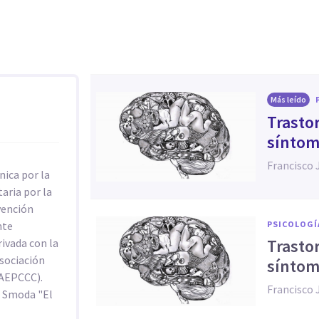
Más leído
​Trasto
síntom
Francisco 
nica por la
aria por la
vención
nte
PSICOLOGÍ
​Trasto
ivada con la
Asociación
síntom
(AEPCCC).
Francisco 
o Smoda "El