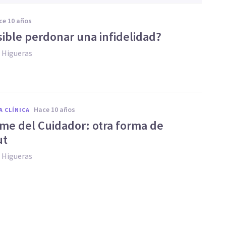
ace 10 años
sible perdonar una infidelidad?
 Higueras
hace 10 años
A CLÍNICA
ome del Cuidador: otra forma de
ut
 Higueras