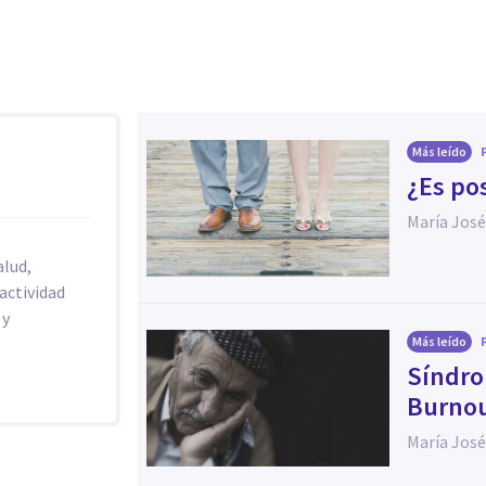
Más leído
​¿Es po
María José
alud,
actividad
 y
Más leído
​Síndr
Burno
María José