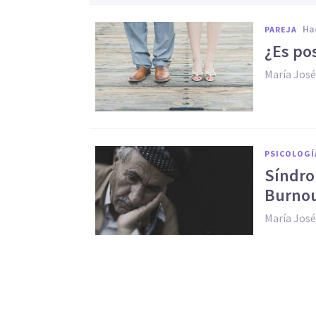
h
PAREJA
​¿Es po
María José
PSICOLOGÍ
​Síndr
Burno
María José