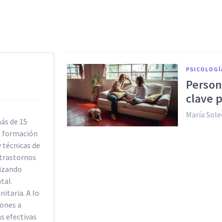
PSICOLOGÍ
Persona
clave p
María Sol
ás de 15
a formación
 técnicas de
 trastornos
lizando
tal.
itaria. A lo
iones a
as efectivas