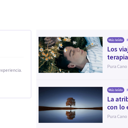
Más leído
Los via
terapi
Pura Cano
experiencia.
Más leído
La atr
con lo 
Pura Cano