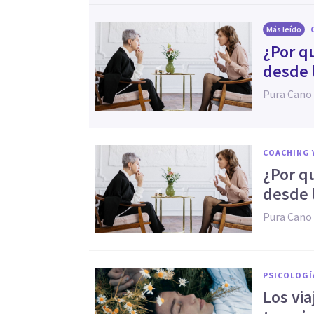
Más leído
¿Por q
desde 
Pura Cano
COACHING 
¿Por q
desde 
Pura Cano
PSICOLOGÍ
Los via