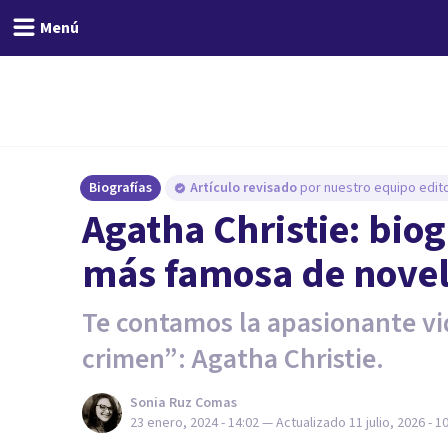
Menú
Biografías
Artículo revisado
por nuestro equipo edito
Agatha Christie: biog
más famosa de novel
Te contamos la apasionante vi
crimen”: Agatha Christie.
Sonia Ruz Comas
23 enero, 2024 - 14:02
— Actualizado
11 julio, 2026 - 1