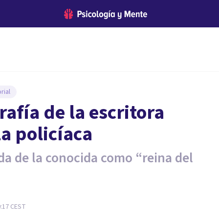
rial
rafía de la escritora
a policíaca
da de la conocida como “reina del
0:17
CEST