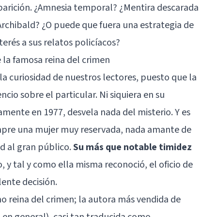
parición. ¿Amnesia temporal? ¿Mentira descarada
Archibald? ¿O puede que fuera una estrategia de
erés a sus relatos policíacos?
e la famosa reina del crimen
la curiosidad de nuestros lectores, puesto que la
io sobre el particular. Ni siquiera en su
mente en 1977, desvela nada del misterio. Y es
iempre una mujer muy reservada, nada amante de
ad al gran público.
Su más que notable timidez
o, y tal y como ella misma reconoció, el oficio de
lente decisión.
 reina del crimen; la autora más vendida de
a
en general), casi tan traducida como