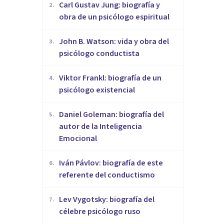
​Carl Gustav Jung: biografía y
2
.
obra de un psicólogo espiritual
John B. Watson: vida y obra del
3
.
psicólogo conductista
Viktor Frankl: biografía de un
4
.
psicólogo existencial
Daniel Goleman: biografía del
5
.
autor de la Inteligencia
Emocional
Iván Pávlov: biografía de este
6
.
referente del conductismo
Lev Vygotsky: biografía del
7
.
célebre psicólogo ruso