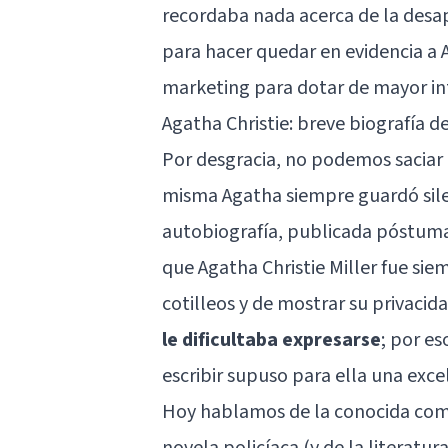
recordaba nada acerca de la desa
para hacer quedar en evidencia a 
marketing para dotar de mayor int
Agatha Christie: breve biografía d
Por desgracia, no podemos saciar 
misma Agatha siempre guardó silenc
autobiografía, publicada póstuma
que Agatha Christie Miller fue s
cotilleos y de mostrar su privacid
le dificultaba expresarse
; por es
escribir supuso para ella una exce
Hoy hablamos de la conocida como
novela policíaca (y de la
literatur