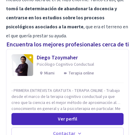
tomó la determinación de abandonar la docencia y
centrarse en los estudios sobre los procesos
psicológicos asociados a la muerte
, que era el terreno en
el que quería prestar su ayuda.
Encuentra los mejores profesionales cerca de ti
Diego Tzoymaher
Psicólogo Cognitivo Conductual
Miami
Terapia online
- PRIMERA ENTREVISTA GRATUITA - TERAPIA ONLINE - Trabajo
desde el marco de la terapia cognitivo conductual ya que
creo que la ciencia es el mejor método de aproximación al
conocimiento en general y a la psicoterapia en particular. Me
interesan los procesos de cambio conductual por los que una
Ver perfil
persona pueda alcanzar sus objetivos, transitando,
aceptando y modificando sus patrones cognitivos y
emocionales. Abordo patologías específicas como trastornos
Contactar