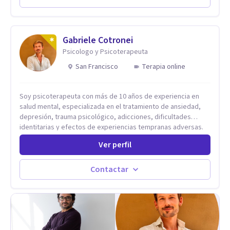
de ansiedad y del ánimo, y también crisis vitales y procesos
de crecimiento personal.
Gabriele Cotronei
Psicologo y Psicoterapeuta
San Francisco
Terapia online
Soy psicoterapeuta con más de 10 años de experiencia en
salud mental, especializada en el tratamiento de ansiedad,
depresión, trauma psicológico, adicciones, dificultades
identitarias y efectos de experiencias tempranas adversas.
Ofrezco un espacio terapéutico seguro, confidencial y
Ver perfil
profundamente humano, donde el dolor emocional puede
transformarse en autoconocimiento, regulación emocional y
bienestar. Trabajo desde un enfoque integrativo que combina
Contactar
psicoanálisis, terapia somática y de trauma, psicología
corporal, Mentalization Based Therapy (MBT), hipnoterapia y
respiración neurodinámica, integrando actualmente la
Psicología Analítica Junguiana. Mi abordaje también incorpora
perspectivas interculturales, ecopsicología y el trabajo
simbólico con el inconsciente, entendiendo que cada