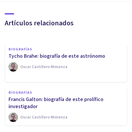
​Carl Gustav Jung: biografía y
obra de un psicólogo espiritual
Artículos relacionados
Arturo Torres
BIOGRAFÍAS
Tycho Brahe: biografía de este astrónomo
Oscar Castillero Mimenza
BIOGRAFÍAS
Gustav Theodor Fechner:
BIOGRAFÍAS
biografía del padre de la
Francis Galton: biografía de este prolífico
psicofísica
investigador
Oscar Castillero Mimenza
Oscar Castillero Mimenza