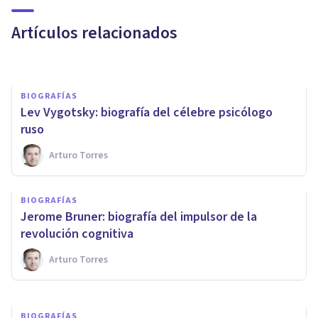
Genética
Artículos relacionados
Alex Ortega Andero
BIOGRAFÍAS
Lev Vygotsky: biografía del célebre psicólogo
ruso
Arturo Torres
BIOGRAFÍAS
Lawrence Kohlberg: biografía
BIOGRAFÍAS
de este psicólogo
​Jerome Bruner: biografía del impulsor de la
estadounidense
revolución cognitiva
Arturo Torres
Laura Ruiz Mitjana
BIOGRAFÍAS