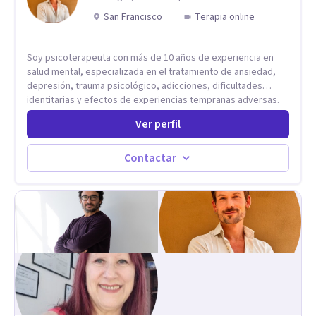
San Francisco
Terapia online
Soy psicoterapeuta con más de 10 años de experiencia en
salud mental, especializada en el tratamiento de ansiedad,
depresión, trauma psicológico, adicciones, dificultades
identitarias y efectos de experiencias tempranas adversas.
Ofrezco un espacio terapéutico seguro, confidencial y
Ver perfil
profundamente humano, donde el dolor emocional puede
transformarse en autoconocimiento, regulación emocional y
bienestar. Trabajo desde un enfoque integrativo que combina
Contactar
psicoanálisis, terapia somática y de trauma, psicología
corporal, Mentalization Based Therapy (MBT), hipnoterapia y
respiración neurodinámica, integrando actualmente la
Psicología Analítica Junguiana. Mi abordaje también incorpora
perspectivas interculturales, ecopsicología y el trabajo
simbólico con el inconsciente, entendiendo que cada
proceso terapéutico es único y requiere una mirada
personalizada.