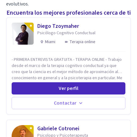
evolutivos.
Encuentra los mejores profesionales cerca de ti
Diego Tzoymaher
Psicólogo Cognitivo Conductual
Miami
Terapia online
- PRIMERA ENTREVISTA GRATUITA - TERAPIA ONLINE - Trabajo
desde el marco de la terapia cognitivo conductual ya que
creo que la ciencia es el mejor método de aproximación al
conocimiento en general y a la psicoterapia en particular. Me
interesan los procesos de cambio conductual por los que una
Ver perfil
persona pueda alcanzar sus objetivos, transitando,
aceptando y modificando sus patrones cognitivos y
emocionales. Abordo patologías específicas como trastornos
Contactar
de ansiedad y del ánimo, y también crisis vitales y procesos
de crecimiento personal.
Gabriele Cotronei
Psicologo y Psicoterapeuta