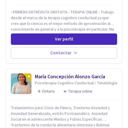
- PRIMERA ENTREVISTA GRATUITA - TERAPIA ONLINE - Trabajo
desde el marco de la terapia cognitivo conductual ya que
creo que la ciencia es el mejor método de aproximación al
conocimiento en general y a la psicoterapia en particular. Me
interesan los procesos de cambio conductual por los que una
Ver perfil
persona pueda alcanzar sus objetivos, transitando,
aceptando y modificando sus patrones cognitivos y
emocionales. Abordo patologías específicas como trastornos
Contactar
de ansiedad y del ánimo, y también crisis vitales y procesos
de crecimiento personal.
María Concepción Alonzo García
Psicoterapia Cognitivo Conductual / Tanatología
Ontario
Terapia online
Tratamientos para: Crisis de Pánico, Trastorno Ansiedad y
Ansiedad Generalizada, estrés Postraumático. Ansiedad
Social en el adolescente Miedos y Fobias Específicas.
Trastornos de la conducta alimentaria (Anorexia y Bulimia)