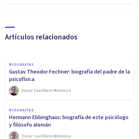
BIOGRAFÍAS
Francis Galton: biografía de
este prolífico investigador
Artículos relacionados
Oscar Castillero Mimenza
BIOGRAFÍAS
Gustav Theodor Fechner: biografía del padre de la
psicofísica
Oscar Castillero Mimenza
BIOGRAFÍAS
BIOGRAFÍAS
Cyril Burt: biografía de este
Hermann Ebbinghaus: biografía de este psicólogo
psicólogo y genetista inglés
y filósofo alemán
Oscar Castillero Mimenza
Luis Martínez-Casasola Hernández