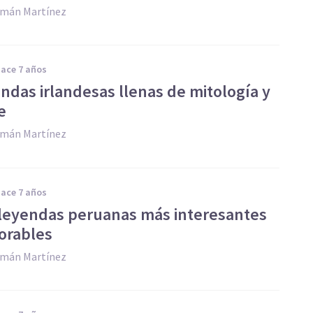
zmán Martínez
hace 7 años
endas irlandesas llenas de mitología y
e
zmán Martínez
hace 7 años
 leyendas peruanas más interesantes
orables
zmán Martínez