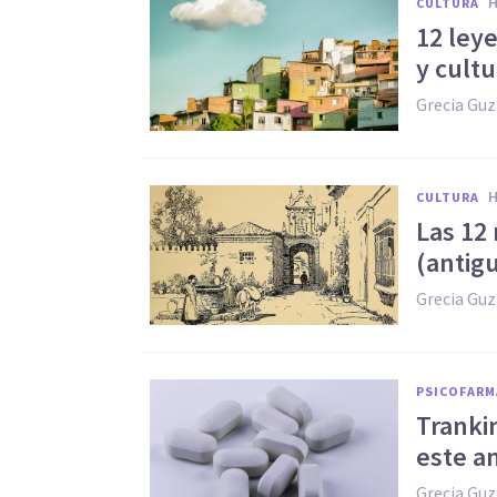
CULTURA
12 ley
y cult
Grecia Gu
CULTURA
Las 12
(antig
Grecia Gu
PSICOFAR
Tranki
este an
Grecia Gu