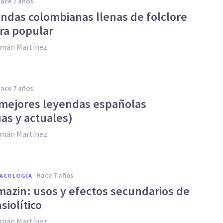
hace 7 años
endas colombianas llenas de folclore
ura popular
zmán Martínez
hace 7 años
 mejores leyendas españolas
uas y actuales)
zmán Martínez
hace 7 años
MACOLOGÍA
mazin: usos y efectos secundarios de
siolítico
zmán Martínez