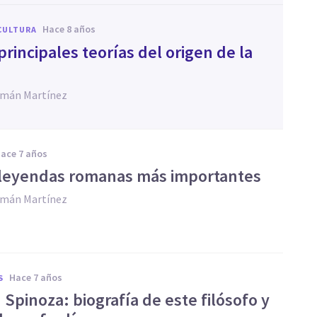
hace 8 años
CULTURA
principales teorías del origen de la
zmán Martínez
hace 7 años
 leyendas romanas más importantes
zmán Martínez
hace 7 años
S
Spinoza: biografía de este filósofo y