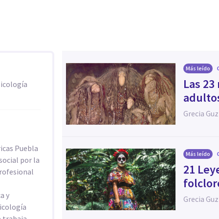
Más leído
Las 23
sicología
adulto
Grecia Gu
ricas Puebla
Más leído
ocial por la
21 Ley
rofesional
folclo
a y
Grecia Gu
icología
 trabaja