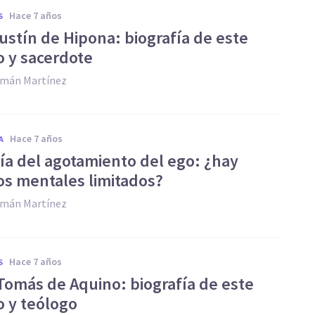
hace 7 años
S
ustín de Hipona: biografía de este
o y sacerdote
zmán Martínez
hace 7 años
A
ría del agotamiento del ego: ¿hay
os mentales limitados?
zmán Martínez
hace 7 años
S
Tomás de Aquino: biografía de este
o y teólogo