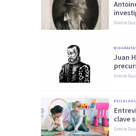
Antoine
invest
Grecia Gu
BIOGRAFÍA
Juan H
precurs
Grecia Gu
PSICOLOGÍ
Entrevi
clave 
Grecia Gu