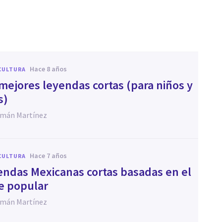
hace 8 años
CULTURA
 mejores leyendas cortas (para niños y
s)
zmán Martínez
hace 7 años
CULTURA
endas Mexicanas cortas basadas en el
re popular
zmán Martínez