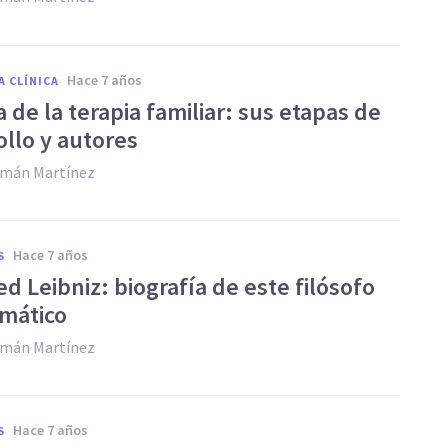
hace 7 años
A CLÍNICA
a de la terapia familiar: sus etapas de
ollo y autores
zmán Martínez
hace 7 años
S
ed Leibniz: biografía de este filósofo
mático
zmán Martínez
hace 7 años
S