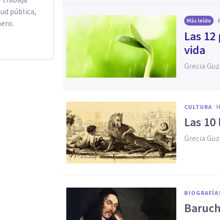
ud pública,
Más leído
nero.
Las 12 
vida
Grecia Gu
CULTURA
Las 10
Grecia Gu
BIOGRAFÍA
Baruch 