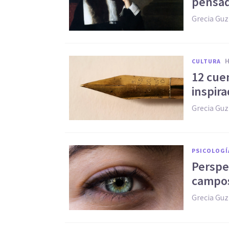
pensad
Grecia Gu
CULTURA
12 cue
inspir
Grecia Gu
PSICOLOGÍ
Perspe
campos
Grecia Gu