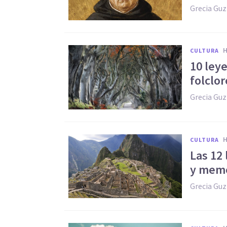
Grecia Gu
CULTURA
10 ley
folclor
Grecia Gu
CULTURA
Las 12
y mem
Grecia Gu