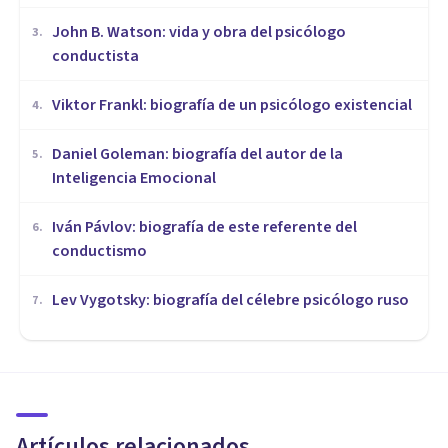
John B. Watson: vida y obra del psicólogo
3
.
conductista
Viktor Frankl: biografía de un psicólogo existencial
4
.
Daniel Goleman: biografía del autor de la
5
.
Inteligencia Emocional
Iván Pávlov: biografía de este referente del
6
.
conductismo
Lev Vygotsky: biografía del célebre psicólogo ruso
7
.
BIOGRAFÍAS
Michelangelo Buonarroti:
biografía del gran artista del
Renacimiento
Artículos relacionados