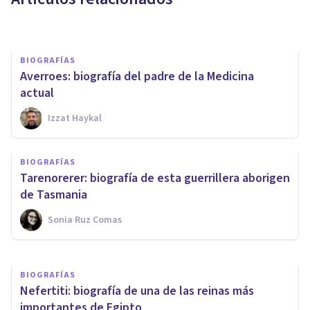
Sonia Ruz Comas
BIOGRAFÍAS
Averroes: biografía del padre de la Medicina
actual
Izzat Haykal
BIOGRAFÍAS
Molière: biografía del autor
BIOGRAFÍAS
más importante del Gran Siglo
Tarenorerer: biografía de esta guerrillera aborigen
francés
de Tasmania
Sonia Ruz Comas
Sonia Ruz Comas
BIOGRAFÍAS
Nefertiti: biografía de una de las reinas más
importantes de Egipto