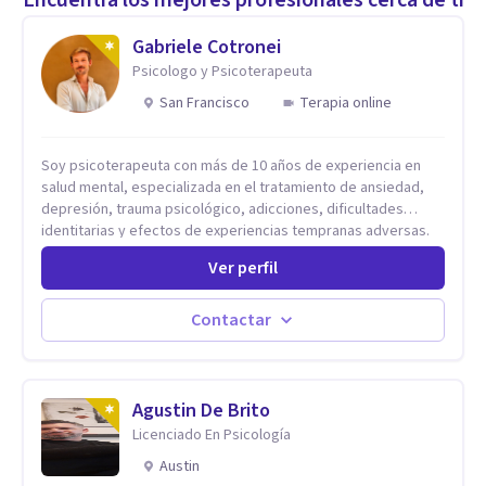
Gabriele Cotronei
Psicologo y Psicoterapeuta
San Francisco
Terapia online
Soy psicoterapeuta con más de 10 años de experiencia en
salud mental, especializada en el tratamiento de ansiedad,
depresión, trauma psicológico, adicciones, dificultades
identitarias y efectos de experiencias tempranas adversas.
Ofrezco un espacio terapéutico seguro, confidencial y
Ver perfil
profundamente humano, donde el dolor emocional puede
transformarse en autoconocimiento, regulación emocional y
bienestar. Trabajo desde un enfoque integrativo que combina
Contactar
psicoanálisis, terapia somática y de trauma, psicología
corporal, Mentalization Based Therapy (MBT), hipnoterapia y
respiración neurodinámica, integrando actualmente la
Psicología Analítica Junguiana. Mi abordaje también incorpora
Agustin De Brito
perspectivas interculturales, ecopsicología y el trabajo
Licenciado En Psicología
simbólico con el inconsciente, entendiendo que cada
Austin
proceso terapéutico es único y requiere una mirada