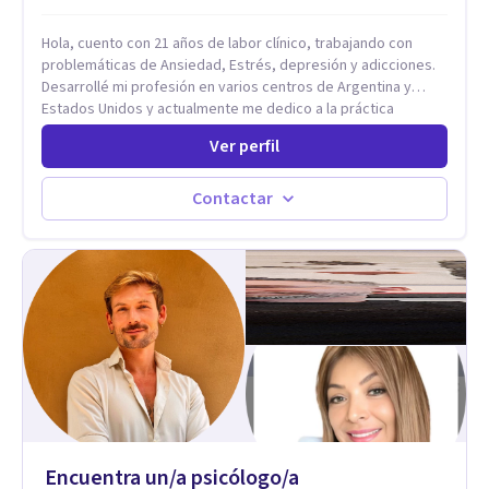
personalizada.
Hola, cuento con 21 años de labor clínico, trabajando con
problemáticas de Ansiedad, Estrés, depresión y adicciones.
Desarrollé mi profesión en varios centros de Argentina y
Estados Unidos y actualmente me dedico a la práctica
privada. Utilizo terapias cognitivas conductuales basadas en
Ver perfil
evidencia científica con comprobados resultados. Los
objetivos terapéuticos están centrados en brindar
herramientas concretas para el cambio, que permitan
Contactar
desarrollar nuevas habilidades y estrategias basadas en la
salud y calidad de vida.
Encuentra un/a psicólogo/a