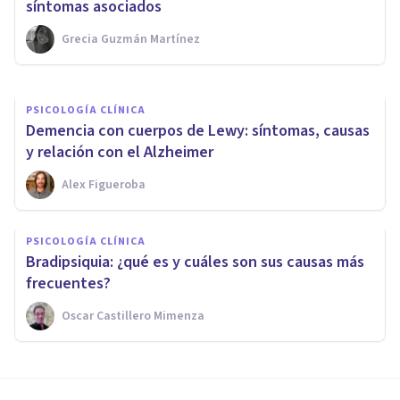
síntomas, causas y tratamiento
síntomas asociados
Grecia Guzmán Martínez
Isabel Rovira Salvador
PSICOLOGÍA CLÍNICA
Demencia con cuerpos de Lewy: síntomas, causas
y relación con el Alzheimer
Alex Figueroba
PSICOLOGÍA CLÍNICA
Bradipsiquia: ¿qué es y cuáles son sus causas más
frecuentes?
Oscar Castillero Mimenza