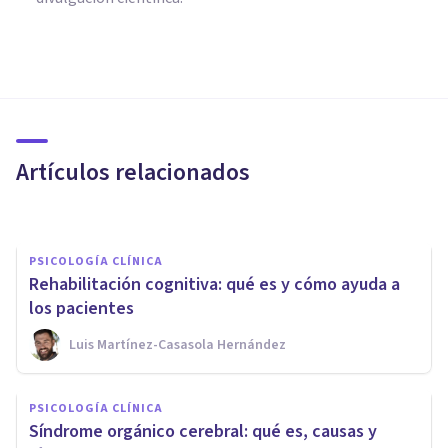
PSICOLOGÍA CLÍNICA
Tipos de demencias: las 8
formas de pérdida de
cognición
Artículos relacionados
Oscar Castillero Mimenza
PSICOLOGÍA CLÍNICA
Rehabilitación cognitiva: qué es y cómo ayuda a
los pacientes
Luis Martínez-Casasola Hernández
PSICOLOGÍA CLÍNICA
PSICOLOGÍA CLÍNICA
Enfermedad de Batten:
Síndrome orgánico cerebral: qué es, causas y