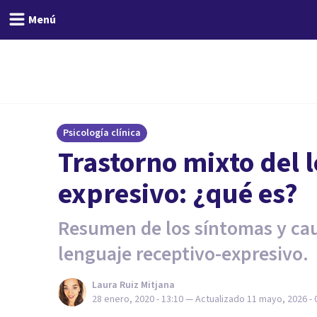
Menú
Psicología clínica
Trastorno mixto del 
expresivo: ¿qué es?
Resumen de los síntomas y cau
lenguaje receptivo-expresivo.
Laura Ruiz Mitjana
28 enero, 2020 - 13:10
— Actualizado
11 mayo, 2026 - 