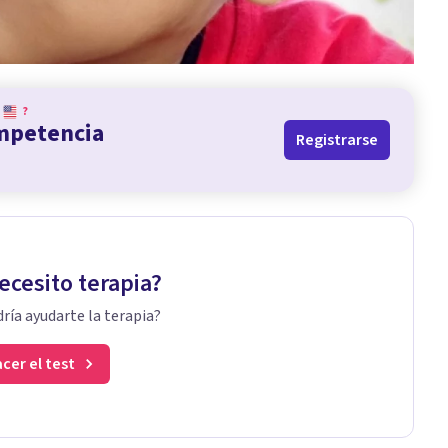
?
ompetencia
Registrarse
ecesito terapia?
ría ayudarte la terapia?
cer el test