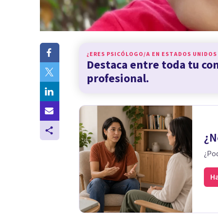
¿ERES PSICÓLOGO/A EN
ESTADOS UNIDOS
Destaca entre toda tu c
profesional.
¿N
¿Pod
Ha