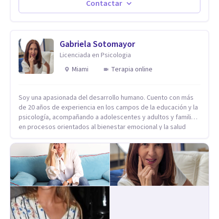
paralelamente a los padres y brindándoles un espacio de
Contactar
seguridad. Hago terapia de pareja y adultos con método
integrativo. Más información en: intherapy.today
Gabriela Sotomayor
Licenciada en Psicologia
Miami
Terapia online
Soy una apasionada del desarrollo humano. Cuento con más
de 20 años de experiencia en los campos de la educación y la
psicología, acompañando a adolescentes y adultos y familias
en procesos orientados al bienestar emocional y la salud
mental. Mi visión es contribuir, a través de mi trabajo, a que
las personas accedan a una vida más digna, plena y con
sentido. Considero que esto es posible cuando
desarrollamos una mayor conciencia de nuestro mundo
interior y de la manera en que nuestras experiencias influyen
en nuestra forma de sentir, pensar y relacionarnos. Mi misión
es ofrecer un espacio de acompañamiento en salud mental
basado en la comprensión, la compasión y el respeto por el
ritmo de cada persona. Integro conocimientos y herramientas