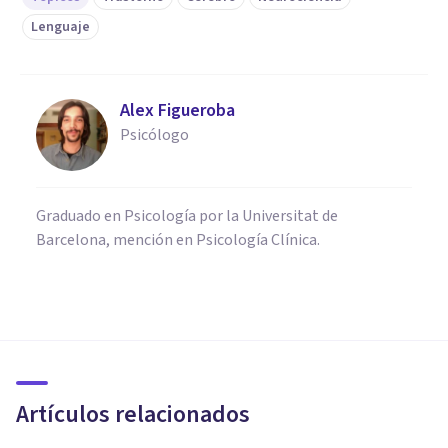
Lenguaje
Alex Figueroba
Psicólogo
Graduado en Psicología por la Universitat de
Barcelona, mención en Psicología Clínica.
PSICOLOGÍA CLÍNICA
Afasia de Broca: síntomas y
causas de este trastorno
Artículos relacionados
Arturo Torres