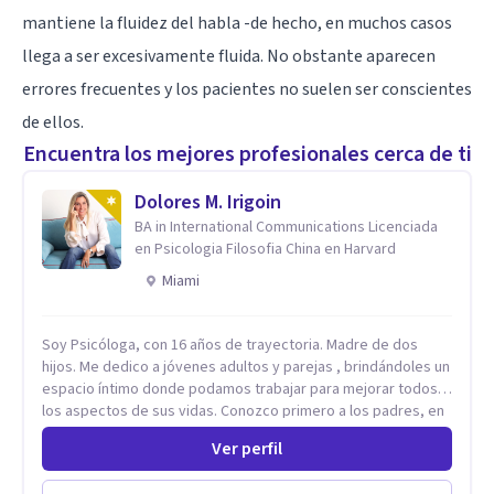
mantiene la fluidez del habla -de hecho, en muchos casos
llega a ser excesivamente fluida. No obstante aparecen
errores frecuentes y los pacientes no suelen ser conscientes
de ellos.
Encuentra los mejores profesionales cerca de ti
Dolores M. Irigoin
BA in International Communications Licenciada
en Psicologia Filosofia China en Harvard
Miami
Soy Psicóloga, con 16 años de trayectoria. Madre de dos
hijos. Me dedico a jóvenes adultos y parejas , brindándoles un
espacio íntimo donde podamos trabajar para mejorar todos
los aspectos de sus vidas. Conozco primero a los padres, en
el caso de niños u adolescentes, para luego seguir la terapia
Ver perfil
con sus hijos, apuntalándolos en su futuro personal,
universitario y profesional, siempre conteniendo