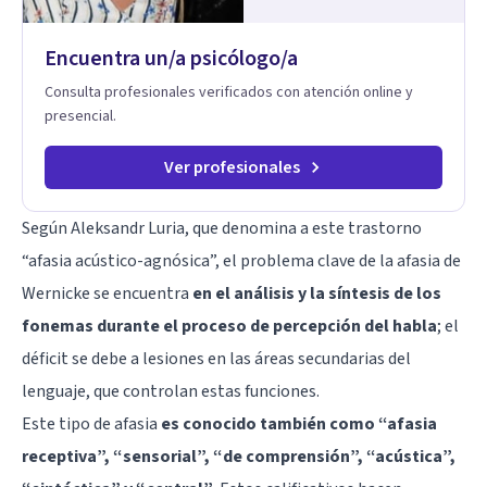
de la psicología con un enfoque informado en trauma para
ayudar a mis clientes a comprender sus conflictos internos,
Encuentra un/a psicólogo/a
fortalecer sus recursos personales, desarrollar nuevas
estrategias de afrontamiento y avanzar con mayor claridad,
Consulta profesionales verificados con atención online y
resiliencia y bienestar. Creo profundamente en la
presencial.
autoconciencia como un camino fundamental para la
transformación personal y para construir una vida más
auténtica y significativa.
Ver profesionales
Según Aleksandr Luria, que denomina a este trastorno
“afasia acústico-agnósica”, el problema clave de la afasia de
Wernicke se encuentra
en el análisis y la síntesis de los
fonemas durante el proceso de percepción del habla
; el
déficit se debe a lesiones en las áreas secundarias del
lenguaje, que controlan estas funciones.
Este tipo de afasia
es conocido también como “afasia
receptiva”, “sensorial”, “de comprensión”, “acústica”,