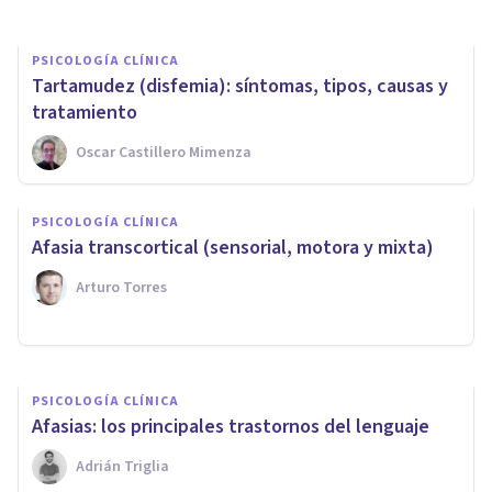
PSICOLOGÍA CLÍNICA
Tartamudez (disfemia): síntomas, tipos, causas y
tratamiento
Oscar Castillero Mimenza
PSICOLOGÍA CLÍNICA
​Alexia y agrafia: las
PSICOLOGÍA CLÍNICA
alteraciones del lenguaje
Afasia transcortical (sensorial, motora y mixta)
escrito por lesión cerebral
Arturo Torres
Adrián Triglia
PSICOLOGÍA CLÍNICA
Afasias: los principales trastornos del lenguaje
Adrián Triglia