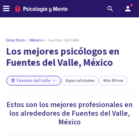
Directorio
México
Fuentes del Valle
ENCONTRAR MI TERAPEUTA
¿Necesitas ayuda para encontrar el
Los mejores psicólogos en
psicólogo adecuado?
Fuentes del Valle, México
Responde a unas breves preguntas y te ofreceremos
los profesionales que más se ajustan a tus
necesidades.
Fuentes del Valle
Especialidades
Más filtros
Responder cuestionario
Estos son los mejores profesionales en
los alrededores de
Fuentes del Valle
,
México