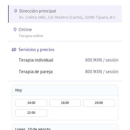
silencios; cada emoción tiene sentido y merece ser
escuchada. Si pudiste conectar con algo de esto,
Dirección principal
Av. Colima 2681, Col. Madero (Cacho), 22040 Tijuana, B.C.
mándame un mensaje y comencemos juntos a trabajar en
eso que has dejado de lado.
Online
Terapia online
Servicios y precios
Terapia individual
600
MXN
/ sesión
Terapia de pareja
800
MXN
/ sesión
Hoy
14:00
16:00
20:00
22:00
Lunes, 10 de agosto