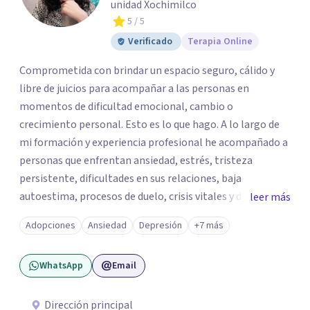
unidad Xochimilco
5
/ 5
Verificado
Terapia Online
Comprometida con brindar un espacio seguro, cálido y
libre de juicios para acompañar a las personas en
momentos de dificultad emocional, cambio o
crecimiento personal. Esto es lo que hago. A lo largo de
mi formación y experiencia profesional he acompañado a
personas que enfrentan ansiedad, estrés, tristeza
persistente, dificultades en sus relaciones, baja
autoestima, procesos de duelo, crisis vitales y desafíos
leer más
relacionados con la adaptación a nuevas etapas de la vida.
Adopciones
Ansiedad
Depresión
+7 más
Mi enfoque se basa en la escucha empática, el respeto por
la historia de cada persona y el trabajo conjunto para
WhatsApp
Email
desarrollar herramientas que favorezcan el bienestar
emocional y una mejor calidad de vida. Creo firmemente
que buscar ayuda psicológica es un acto de valentía y
Dirección principal