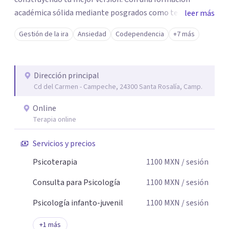
académica sólida mediante posgrados como terapeuta
leer más
breve, familiar e infantil, así como con respaldo
Gestión de la ira
Ansiedad
Codependencia
+7 más
profesional y experiencia clínica de más de 26 años y
personal te acompaño en el proceso con empatía
auténtica y comunicación clara y directa para darte
Dirección principal
seguridad emocional y una dirección firme de tu proceso
Cd del Carmen - Campeche, 24300 Santa Rosalía, Camp.
de cambio.
Online
Terapia online
Servicios y precios
Psicoterapia
1100
MXN
/ sesión
Consulta para Psicología
1100
MXN
/ sesión
Psicología infanto-juvenil
1100
MXN
/ sesión
+
1
más