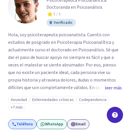
Psicoterapeuta Psicoanalítica.
Doctoranda en Psicoanálisis
5
/ 5
Verificado
Hola, soy psicoterapeuta psicoanalista. Cuento con
estudios de posgrado en Psicoterapia Psicoanalítica y
actualmente curso el doctorado en Psicoanálisis. Sé que
dar el paso de buscar apoyo no siempre es fácil y que a
veces el malestar se siente abrumador. Por eso, pienso
que no existe un paciente ideal, cada persona vive su
propia historia y atraviesa dolores, dudas o momentos
difíciles que son completamente válidos. En consulta, mi
leer más
intención es ofrecerte un espacio humano y seguro, en el
Ansiedad
Enfermedades crónicas
Codependencia
que sientas la confianza para expresarte y sentir. Nos
+7 más
daremos el tiempo de ir recorriendo tu historia de vida,
identificando con calma de dónde viene aquello que hoy
Teléfono
WhatsApp
Email
pesa haciendo consciente el origen, tus emociones y