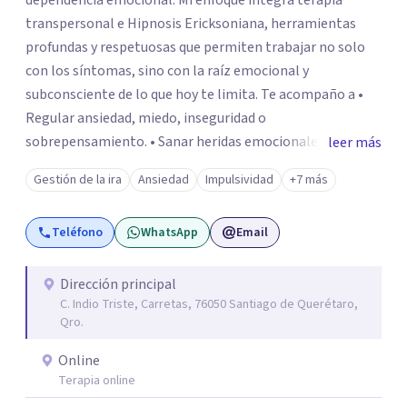
dependencia emocional. Mi enfoque integra terapia
transpersonal e Hipnosis Ericksoniana, herramientas
profundas y respetuosas que permiten trabajar no solo
con los síntomas, sino con la raíz emocional y
subconsciente de lo que hoy te limita. Te acompaño a •
Regular ansiedad, miedo, inseguridad o
sobrepensamiento. • Sanar heridas emocionales y
leer más
fortalecer tu autoestima. . Comprender por qué repites
Gestión de la ira
Ansiedad
Impulsividad
+7 más
ciertos patrones o emociones. Puedes superar lo que te
preocupa y lograr tus objetivos más pronto de lo que
Teléfono
WhatsApp
Email
imaginas. Contáctame por Wahtsapp. Puedo ayudarte.
Dirección principal
C. Indio Triste, Carretas, 76050 Santiago de Querétaro,
Qro.
Online
Terapia online