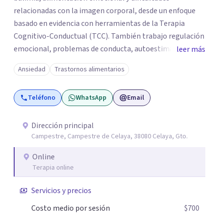
relacionadas con la imagen corporal, desde un enfoque
basado en evidencia con herramientas de la Terapia
Cognitivo-Conductual (TCC). También trabajo regulación
emocional, problemas de conducta, autoestima y
leer más
desarrollo de habilidades sociales y emocionales en
Ansiedad
Trastornos alimentarios
población infantil y juvenil. Me mantengo en constante
formación y actualización para brindar el
Teléfono
WhatsApp
Email
acompañamiento más efectivo a cada persona. Ofrezco
un espacio de apoyo, educación sobre salud mental y
alimentación consciente, adaptado a las necesidades de
Dirección principal
Campestre, Campestre de Celaya, 38080 Celaya, Gto.
cada paciente y su familia. Atiendo de forma online.
Puedes reservar tu primera sesión directamente desde mi
Online
perfil.
Terapia online
Servicios y precios
Costo medio por sesión
$700