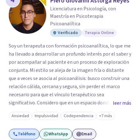
Piero Giovanni Astorga Reyes
Licenciatura en Psicología, con
Maestría en Psicoterapia
Psicoanalítica
Verificado
Terapia Online
Soy un terapeuta con formación psicoanalítica, lo que me
ha llevado a desarrollar un profundo interés por el saber y
por acompañar al paciente en un proceso de exploración
conjunta. Mi estilo se aleja de la imagen fría o distante
que a veces se asocia al psicoanálisis: busco construir una
relación cálida, cercana y segura, sin perder el marco
necesario para que el vínculo terapéutico sea
significativo. Considero que en un espacio donde uno
leer más
puede sentirse acompañado y escuchado, es posible
Ansiedad
Impulsividad
Codependencia
+7 más
mirar con honestidad cómo nos vinculamos afuera, qué se
repite, qué duele, y qué puede transformarse. En mi
Teléfono
WhatsApp
Email
consultorio hay lugar para todo: risas, tristezas, enojos y