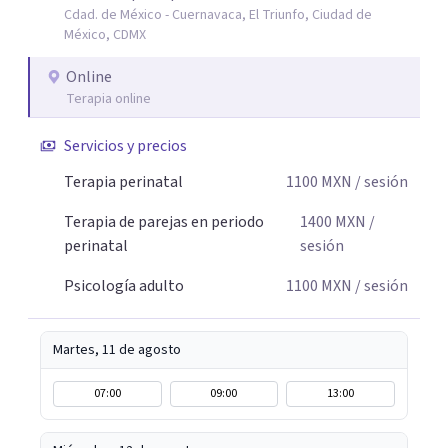
Cdad. de México - Cuernavaca, El Triunfo, Ciudad de
autocuidado. Mi objetivo es acompañarte para que puedas
México, CDMX
comprender mejor lo que estás viviendo, fortalecer tus
recursos personales y construir una vida más plena y
Online
congruente con tus necesidades y valores.
Terapia online
Servicios y precios
Terapia perinatal
1100
MXN
/ sesión
Terapia de parejas en periodo
1400
MXN
/
perinatal
sesión
Psicología adulto
1100
MXN
/ sesión
Martes, 11 de agosto
07:00
09:00
13:00