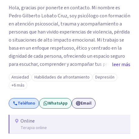
Hola, gracias por ponerte en contacto. Mi nombre es
Pedro Gilberto Lobato Cruz, soy psicólogo con formación
en atención psicosocial, trauma y acompañamiento a
personas que han vivido experiencias de violencia, pérdida
o situaciones de alto impacto emocional. Mi trabajo se
basa en un enfoque respetuoso, ético y centrado en la
dignidad de cada persona, ofreciendo un espacio seguro
para escuchar, comprender y acompañar tus procesos
leer más
emocionales a tu propio ritmo. Creo firmemente en la
Ansiedad
Habilidades de afrontamiento
Depresión
importancia de construir juntos herramientas que
+6 más
fortalezcan el bienestar, la autonomía y el sentido de
vida. Será un gusto acompañarte en este proceso. Quedo
Teléfono
WhatsApp
Email
atento para resolver cualquier duda y acordar una cita. Un
abrazo, Pedro Gilberto Lobato Cruz Psicólogo
Online
Terapia online