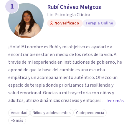
1
Rubí Chávez Melgoza
Lic. Psicología Clínica
No verificado
Terapia Online
¡Hola! Mi nombre es Rubí y mi objetivo es ayudarte a
encontrar bienestar en medio de los retos de la vida. A
través de mi experiencia en instituciones de gobierno, he
aprendido que la base del cambio es una escucha
empática y un acompañamiento auténtico. ​Ofrezco un
espacio de terapia donde priorizamos tu resiliencia y
salud emocional. Gracias a mi trayectoria con niños y
adultos, utilizo dinámicas creativas y enfoques adaptados
leer más
a tus necesidades específicas. Estoy aquí para escucharte
Ansiedad
Niños y adolescentes
Codependencia
y brindarte las herramientas necesarias para fortalecer
+5 más
tu paz mental.