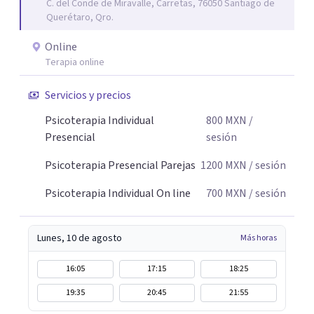
C. del Conde de Miravalle, Carretas, 76050 Santiago de
Querétaro, Qro.
Online
Terapia online
Servicios y precios
Psicoterapia Individual
800
MXN
/
Presencial
sesión
Psicoterapia Presencial Parejas
1200
MXN
/ sesión
Psicoterapia Individual On line
700
MXN
/ sesión
Lunes, 10 de agosto
Más horas
16:05
17:15
18:25
19:35
20:45
21:55