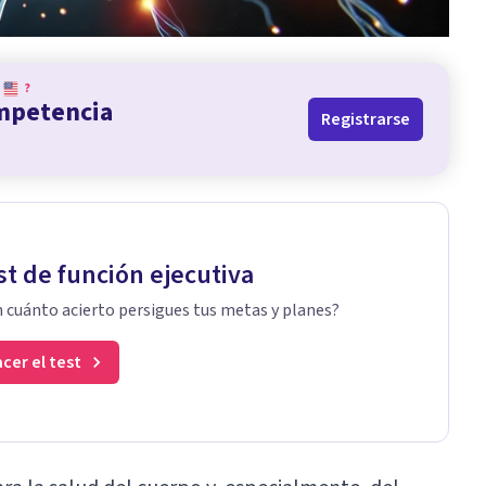
?
ompetencia
Registrarse
st de función ejecutiva
 cuánto acierto persigues tus metas y planes?
cer el test