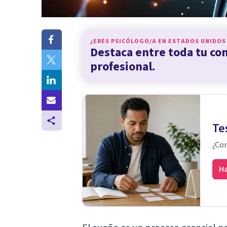
¿ERES PSICÓLOGO/A EN
ESTADOS UNIDOS
Destaca entre toda tu c
profesional.
Te
¿Con
Ha