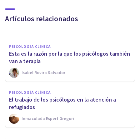
moderno?
Artículos relacionados
Alex Figueroba
PSICOLOGÍA CLÍNICA
Esta es la razón por la que los psicólogos también
van a terapia
Isabel Rovira Salvador
ENTREVISTAS
Entrevista con una psicóloga
PSICOLOGÍA CLÍNICA
experta en casos de violencia
El trabajo de los psicólogos en la atención a
de género
refugiados
Inmaculada Espert Gregori
Bertrand Regader